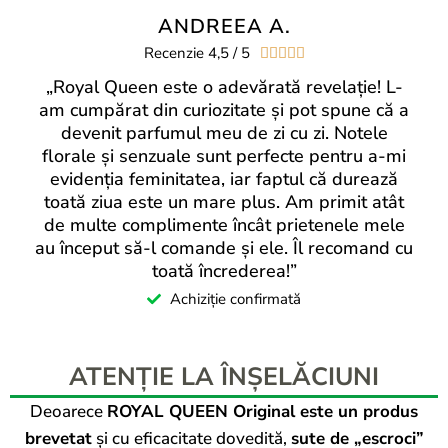
ANDREEA A.
Recenzie 4,5 / 5





„Royal Queen este o adevărată revelație! L-
am cumpărat din curiozitate și pot spune că a
devenit parfumul meu de zi cu zi. Notele
florale și senzuale sunt perfecte pentru a-mi
evidenția feminitatea, iar faptul că durează
toată ziua este un mare plus. Am primit atât
de multe complimente încât prietenele mele
au început să-l comande și ele. Îl recomand cu
toată încrederea!”
Achiziție confirmată
ATENȚIE LA ÎNȘELĂCIUNI
Deoarece
ROYAL QUEEN Original este un produs
brevetat
și cu eficacitate dovedită,
sute de „escroci”