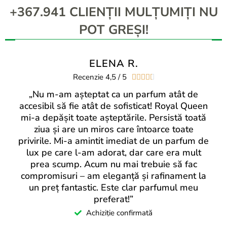
+367.941 CLIENȚII MULȚUMIȚI NU
POT GREȘI!
ELENA R.
Recenzie 4,5 / 5





„Nu m-am așteptat ca un parfum atât de
accesibil să fie atât de sofisticat! Royal Queen
mi-a depășit toate așteptările. Persistă toată
ziua și are un miros care întoarce toate
privirile. Mi-a amintit imediat de un parfum de
lux pe care l-am adorat, dar care era mult
prea scump. Acum nu mai trebuie să fac
compromisuri – am eleganță și rafinament la
un preț fantastic. Este clar parfumul meu
preferat!”
Achiziție confirmată