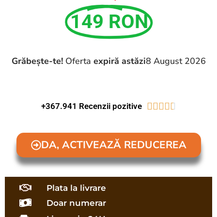
149 RON
Grăbește-te!
Oferta
expiră astăzi
8 August 2026





+367.941 Recenzii pozitive
DA, ACTIVEAZĂ REDUCEREA
Plata la livrare
Doar numerar