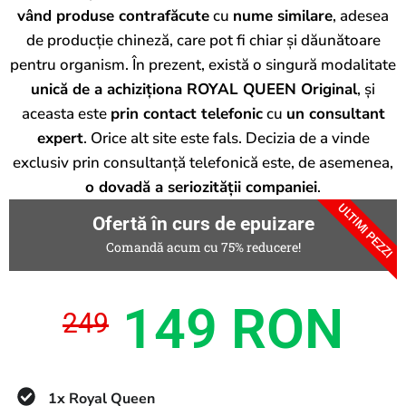
vând produse contrafăcute
cu
nume similare
, adesea
de producție chineză, care pot fi chiar și dăunătoare
pentru organism. În prezent, există o singură modalitate
unică de a achiziționa ROYAL QUEEN Original
, și
aceasta este
prin contact telefonic
cu
un consultant
expert
. Orice alt site este fals. Decizia de a vinde
exclusiv prin consultanță telefonică este, de asemenea,
o dovadă a seriozității companiei
.
ULTIMI PEZZI
Ofertă în curs de epuizare
Comandă acum cu 75% reducere!
149 RON
249
1x Royal Queen