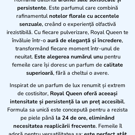
persistente
. Este parfumul care combină
rafinamentul
notelor florale cu accentele
senzuale
, creând o experiență olfactivă
irezistibilă. Cu fiecare pulverizare, Royal Queen te
învăluie într-o
aură de eleganță și încredere
,
transformând fiecare moment într-unul de
neuitat.
Este alegerea numărul unu
pentru
femeile care își doresc un parfum de
calitate
superioară
, fără a cheltui o avere.
Inspirat de un parfum de lux renumit și extrem
de costisitor,
Royal Queen oferă aceeași
intensitate și persistență la un preț accesibil
.
Formula sa unică este concepută pentru a rezista
pe piele până
la 24 de ore, eliminând
necesitatea reaplicării frecvente
. Femeile îl
adoră pentru versatilitatea sa:
este perfect atât