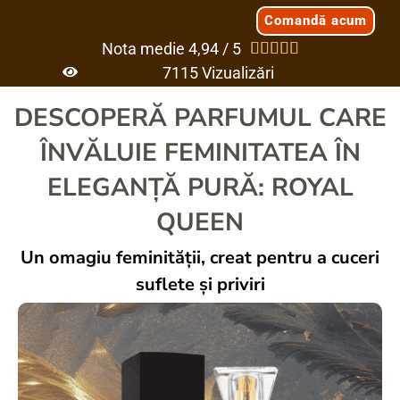
Comandă acum
Nota medie 4,94 / 5





7
116
 Vizualizări
DESCOPERĂ PARFUMUL CARE
ÎNVĂLUIE FEMINITATEA ÎN
ELEGANȚĂ PURĂ: ROYAL
QUEEN
Un omagiu feminității, creat pentru a cuceri
suflete și priviri