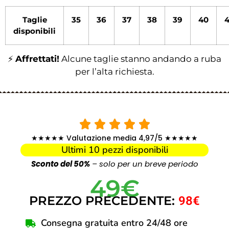
Taglie
35
36
37
38
39
40
4
disponibili
⚡
Affrettati!
Alcune taglie stanno andando a ruba
per l’alta richiesta.
★★★★★ Valutazione media 4,97/5 ★★★★★
Ultimi 10 pezzi disponibili
Sconto del 50%
– solo per un breve periodo
49€
PREZZO PRECEDENTE:
98€
Consegna gratuita entro 24/48 ore