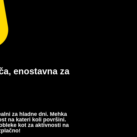
ča, enostavna za
ealni za hladne dni. Mehka
t na kateri koli površini.
bleke kot za aktivnosti na
zplačno!