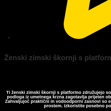
Ženski zimski škornji s platfo
Ti ženski zimski škornji s platformo združujejo s
podloga iz umetnega krzna zagotavlja prijeten obč
Zahvaljujoč praktični in vodoodporni zasnovi so e
prostem. Izkoristite posebno p