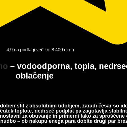
4,9 na podlagi več kot 8.400 ocen
rmo
– vodoodporna, topla, nedrse
oblačenje
odoben stil z absolutnim udobjem, zaradi česar so id
utek toplote, nedrseč podplat pa zagotavlja stabilnos
nostavni za obuvanje in primerni tako za sproščene o
onudbo – ob nakupu enega para dobite drugi par bre