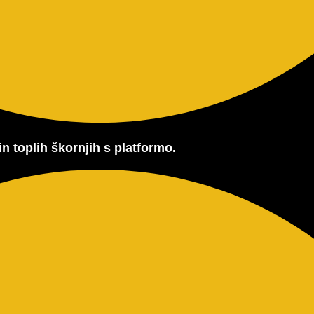
in toplih škornjih s platformo.