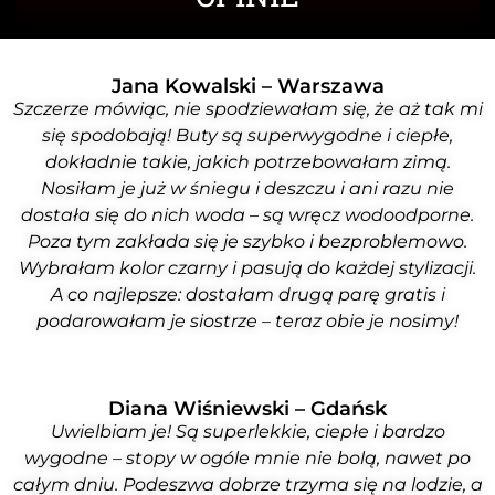
Jana Kowalski – Warszawa
Szczerze mówiąc, nie spodziewałam się, że aż tak mi
się spodobają! Buty są superwygodne i ciepłe,
dokładnie takie, jakich potrzebowałam zimą.
Nosiłam je już w śniegu i deszczu i ani razu nie
dostała się do nich woda – są wręcz wodoodporne.
Poza tym zakłada się je szybko i bezproblemowo.
Wybrałam kolor czarny i pasują do każdej stylizacji.
A co najlepsze: dostałam drugą parę gratis i
podarowałam je siostrze – teraz obie je nosimy!
Diana Wiśniewski – Gdańsk
Uwielbiam je! Są superlekkie, ciepłe i bardzo
wygodne – stopy w ogóle mnie nie bolą, nawet po
całym dniu. Podeszwa dobrze trzyma się na lodzie, a