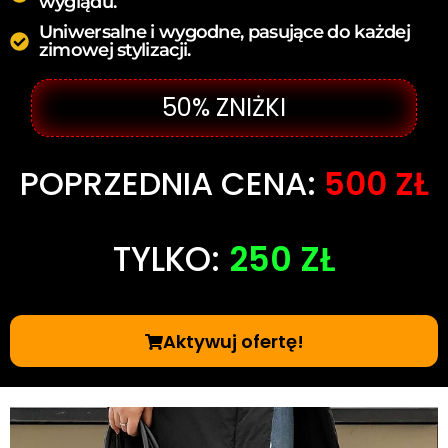
wyglądu.
Uniwersalne i wygodne, pasujące do każdej
zimowej stylizacji.
50% ZNIŻKI
POPRZEDNIA CENA:
500 ZŁ
TYLKO:
250 ZŁ
Aktywuj ofertę!