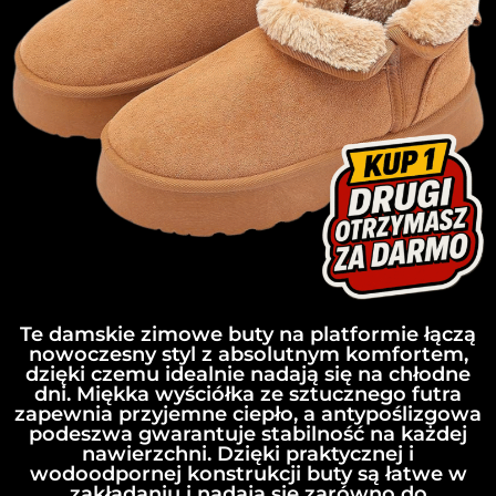
Te damskie zimowe buty na platformie łączą
nowoczesny styl z absolutnym komfortem,
dzięki czemu idealnie nadają się na chłodne
dni. Miękka wyściółka ze sztucznego futra
zapewnia przyjemne ciepło, a antypoślizgowa
podeszwa gwarantuje stabilność na każdej
nawierzchni. Dzięki praktycznej i
wodoodpornej konstrukcji buty są łatwe w
zakładaniu i nadają się zarówno do