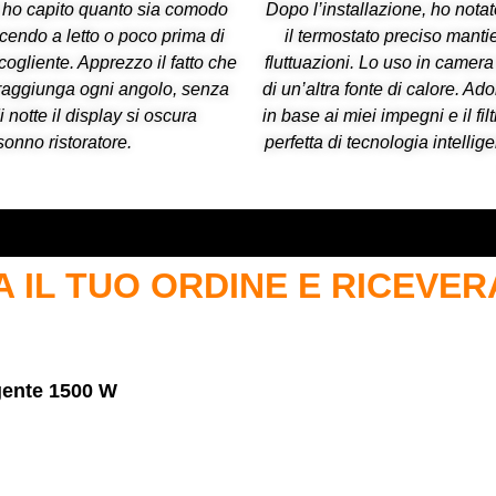
zzo ho capito quanto sia comodo
Dopo l’installazione, ho notat
ccendo a letto o poco prima di
il termostato preciso manti
ogliente. Apprezzo il fatto che
fluttuazioni. Lo uso in camer
da raggiunga ogni angolo, senza
di un’altra fonte di calore. Ado
 notte il display si oscura
in base ai miei impegni e il fi
onno ristoratore.
perfetta di tecnologia intellig
 IL TUO ORDINE E RICEVERA
igente 1500 W