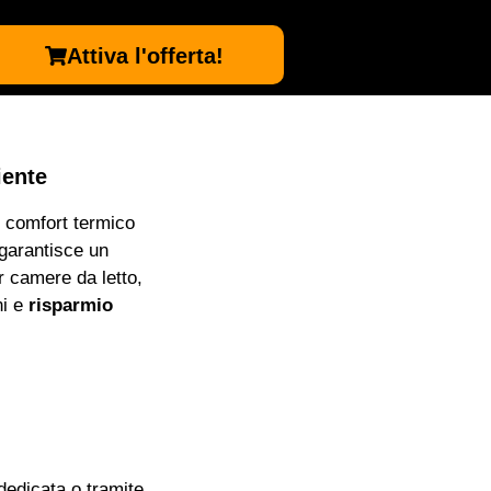
Attiva l'offerta!
iente
 comfort termico
 garantisce un
r camere da letto,
ni e
risparmio
 dedicata o tramite