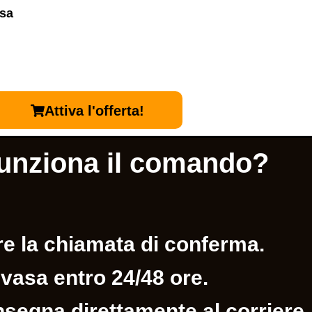
isa
Attiva l'offerta!
unziona il comando?
re la chiamata di conferma.
evasa entro 24/48 ore.
segna direttamente al corriere