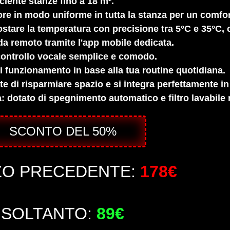
ciente stanze fino a 18 m².
alore in modo uniforme in tutta la stanza per un comfo
ostare la temperatura con precisione tra 5°C e 35°C, 
 da remoto tramite l'app mobile dedicata.
ontrollo vocale semplice e comodo.
i funzionamento in base alla tua routine quotidiana.
 di risparmiare spazio e si integra perfettamente in
otato di spegnimento automatico e filtro lavabile ri
SCONTO DEL 50%
ZO PRECEDENTE:
178€
SOLTANTO:
89€