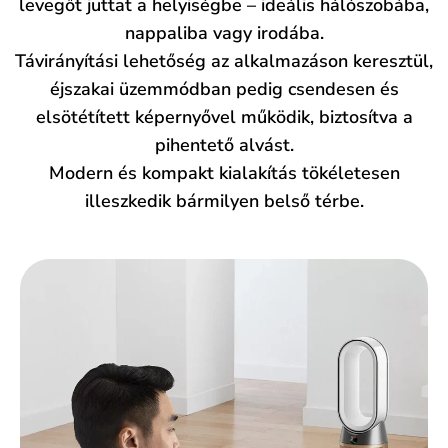
levegőt juttat a helyiségbe – ideális hálószobába,
nappaliba vagy irodába.
Távirányítási lehetőség az alkalmazáson keresztül,
éjszakai üzemmódban pedig csendesen és
elsötétített képernyővel működik, biztosítva a
pihentető alvást.
Modern és kompakt kialakítás tökéletesen
illeszkedik bármilyen belső térbe.