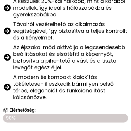
A készülék 20%-kal halkabb, mint a korábbi
modellek, így ideális hálószobákba és
gyerekszobákba.
Távolról vezérelhető az alkalmazás
segítségével, így biztosítva a teljes kontrollt
és a kényelmet.
Az éjszakai mód aktiválja a legcsendesebb
beállításokat és elsötétíti a képernyőt,
biztosítva a pihentető alvást és a tiszta
levegőt egész éjjel.
A modern és kompakt kialakítás
tökéletesen illeszkedik bármilyen belső
térbe, eleganciát és funkcionalitást
kölcsönözve.
📦 Elérhetőség:
UTOLSÓ 7 DARAB A KÉSZLETEN!
90%