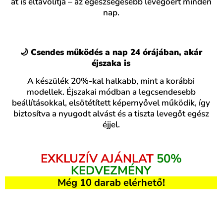
át is eltávolítja – az egészségesebb levegőért minden
nap.
🌙 Csendes működés a nap 24 órájában, akár
éjszaka is
A készülék 20%-kal halkabb, mint a korábbi
modellek. Éjszakai módban a legcsendesebb
beállításokkal, elsötétített képernyővel működik, így
biztosítva a nyugodt alvást és a tiszta levegőt egész
éjjel.
EXKLUZÍV AJÁNLAT
50%
KEDVEZMÉNY
Még 10 darab elérhető!