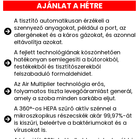
AJÁNLAT A HÉTRE
A tisztító automatikusan érzékeli a
szennyező anyagokat, például a port, az
allergéneket és a káros gázokat, és azonnal
eltávolítja azokat.
A fejlett technológiának köszönhetően
hatékonyan semlegesíti a bútorokból,
festékekből és tisztítószerekből
felszabaduló formaldehidet.
Az Air Multiplier technológia erős,
folyamatos tiszta levegőáramlást generál,
amely a szoba minden sarkába eljut.
A 360°-os HEPA szűrő aktív szénnel a
mikroszkopikus részecskék akár 99,97%-át
is kiszűri, beleértve a baktériumokat és a
vírusokat is.