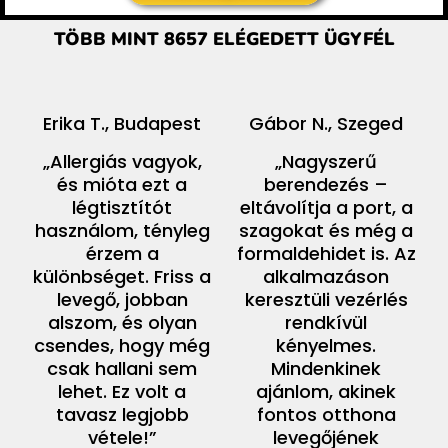
TÖBB MINT 8657 ELÉGEDETT ÜGYFÉL
Erika T., Budapest
Gábor N., Szeged
„Allergiás vagyok,
„Nagyszerű
és mióta ezt a
berendezés –
légtisztítót
eltávolítja a port, a
használom, tényleg
szagokat és még a
érzem a
formaldehidet is. Az
különbséget. Friss a
alkalmazáson
levegő, jobban
keresztüli vezérlés
alszom, és olyan
rendkívül
csendes, hogy még
kényelmes.
csak hallani sem
Mindenkinek
lehet. Ez volt a
ajánlom, akinek
tavasz legjobb
fontos otthona
vétele!”
levegőjének