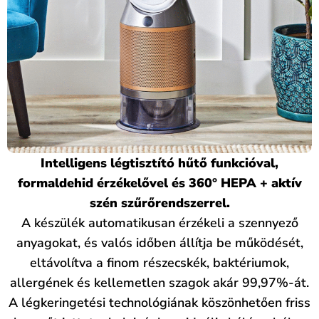
Intelligens légtisztító hűtő funkcióval,
formaldehid érzékelővel és 360° HEPA + aktív
szén szűrőrendszerrel.
A készülék automatikusan érzékeli a szennyező
anyagokat, és valós időben állítja be működését,
eltávolítva a finom részecskék, baktériumok,
allergének és kellemetlen szagok akár 99,97%-át.
A légkeringetési technológiának köszönhetően friss