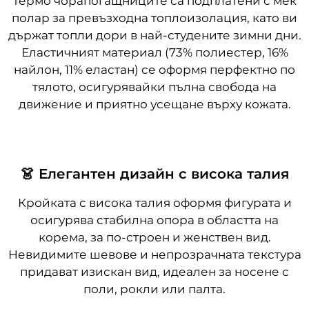
Термо чорапогащниците са подплатени с мек
полар за превъзходна топлоизолация, като ви
държат топли дори в най-студените зимни дни.
Еластичният материал (73% полиестер, 16%
найлон, 11% еластан) се оформя перфектно по
тялото, осигурявайки пълна свобода на
движение и приятно усещане върху кожата.
👗 Елегантен дизайн с висока талия
Кройката с висока талия оформя фигурата и
осигурява стабилна опора в областта на
корема, за по-строен и женствен вид.
Невидимите шевове и непрозрачната текстура
придават изискан вид, идеален за носене с
поли, рокли или палта.