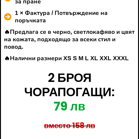
за пране
1 × Фактура / Потвърждение на
поръчката
🔥Предлага се в черно, светлокафяво и цвят
на кожата, подходящо за всеки стил и
повод.
🔥Налични размери XS S M L XL XXL XXXL
2 БРОЯ
ЧОРАПОГАЩИ:
79 лв
вместо 158 лв