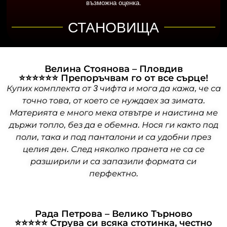
възможна оценка.
СТАНОВИЩА
Велинa Стоянова – Пловдив
⭐⭐⭐⭐⭐⭐ Препоръчвам го от все сърце!
Купих комплекта от 3 чифта и мога да кажа, че са
точно това, от което се нуждаех за зимата.
Материята е много мека отвътре и наистина ме
държи топло, без да е обемна. Нося ги както под
поли, така и под панталони и са удобни през
целия ден. След няколко пранета не са се
разширили и са запазили формата си
перфектно.
Рада Петровa – Велико Търново
⭐⭐⭐⭐⭐ Струва си всяка стотинка, честно