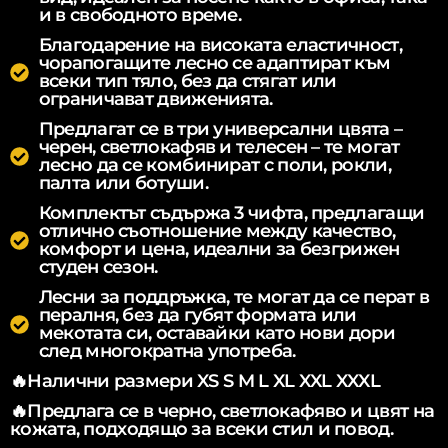
и в свободното време.
Благодарение на високата еластичност,
чорапогащите лесно се адаптират към
всеки тип тяло, без да стягат или
ограничават движенията.
Предлагат се в три универсални цвята –
черен, светлокафяв и телесен – те могат
лесно да се комбинират с поли, рокли,
палта или ботуши.
Комплектът съдържа 3 чифта, предлагащи
отлично съотношение между качество,
комфорт и цена, идеални за безгрижен
студен сезон.
Лесни за поддръжка, те могат да се перат в
пералня, без да губят формата или
мекотата си, оставайки като нови дори
след многократна употреба.
🔥Налични размери XS S M L XL XXL XXXL
🔥Предлага се в черно, светлокафяво и цвят на
кожата, подходящо за всеки стил и повод.