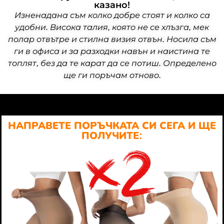
казано!
Изненадана съм колко добре стоят и колко са
удобни. Висока талия, която не се хлъзга, мек
полар отвътре и стилна визия отвън. Носила съм
ги в офиса и за разходки навън и наистина те
топлят, без да те карат да се потиш. Определено
ще ги поръчам отново.
НАПРАВЕТЕ ПОРЪЧКАТА СИ СЕГА И ЩЕ
ПОЛУЧИТЕ: