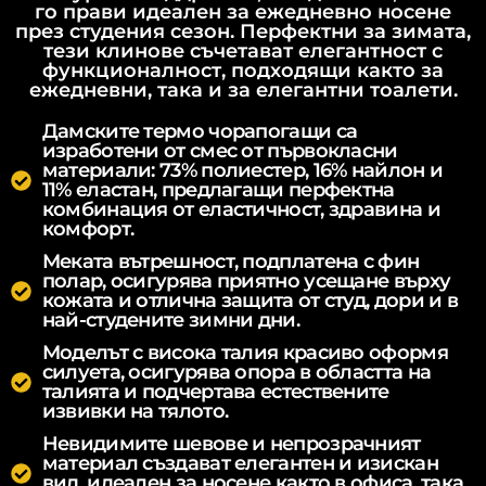
го прави идеален за ежедневно носене
през студения сезон. Перфектни за зимата,
тези клинове съчетават елегантност с
функционалност, подходящи както за
ежедневни, така и за елегантни тоалети.
Дамските термо чорапогащи са
изработени от смес от първокласни
материали: 73% полиестер, 16% найлон и
11% еластан, предлагащи перфектна
комбинация от еластичност, здравина и
комфорт.
Меката вътрешност, подплатена с фин
полар, осигурява приятно усещане върху
кожата и отлична защита от студ, дори и в
най-студените зимни дни.
Моделът с висока талия красиво оформя
силуета, осигурява опора в областта на
талията и подчертава естествените
извивки на тялото.
Невидимите шевове и непрозрачният
материал създават елегантен и изискан
вид, идеален за носене както в офиса, така