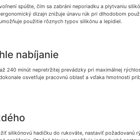
voľnení spúšte, čím sa zabráni neporiadku a plytvaniu sili
rgonomický dizajn znižuje únavu rúk pri dlhodobom použív
možňuje použitie rôznych typov silikónu a lepidiel.
hle nabíjanie
ž 240 minút nepretržitej prevádzky pri maximálnej rýchlost
 dokonale osvetľuje pracovnú oblasť a vďaka hmotnosti prib
ždého
ložiť silikónovú hadičku do rukoväte, nastaviť požadovanú