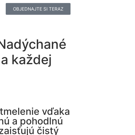
OBJEDNAJTE SI TERAZ
Nadýchané
a každej
 tmelenie vďaka
snú a pohodlnú
aisťujú čistý