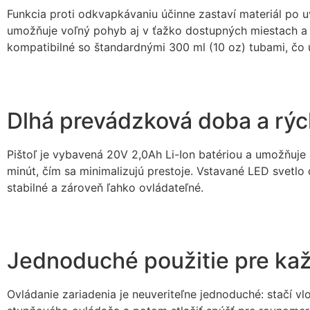
Funkcia proti odkvapkávaniu účinne zastaví materiál po u
umožňuje voľný pohyb aj v ťažko dostupných miestach a e
kompatibilné so štandardnými 300 ml (10 oz) tubami, čo u
Dlhá prevádzková doba a rýc
Pištoľ je vybavená 20V 2,0Ah Li-Ion batériou a umožňuje a
minút, čím sa minimalizujú prestoje. Vstavané LED svetlo
stabilné a zároveň ľahko ovládateľné.
Jednoduché použitie pre ka
Ovládanie zariadenia je neuveriteľne jednoduché: stačí v