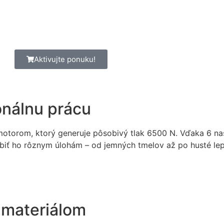
Aktivujte ponuku!
onálnu prácu
V motorom, ktorý generuje pôsobivý tlak 6500 N. Vďaka 6 na
iť ho rôznym úlohám – od jemných tmelov až po husté lepi
a materiálom