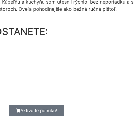
 Kúpeľňu a kuchyňu som utesnil rýchlo, bez neporiadku a s
storoch. Oveľa pohodlnejšie ako bežná ručná pištoľ.
OSTANETE:
Aktivujte ponuku!