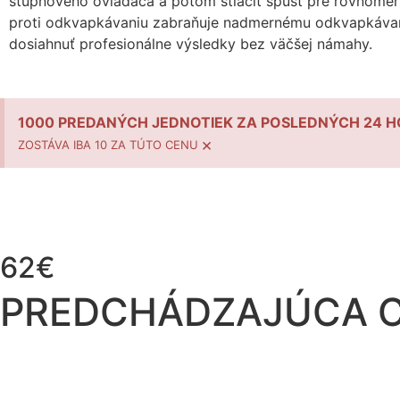
stupňového ovládača a potom stlačiť spúšť pre rovnomer
proti odkvapkávaniu zabraňuje nadmernému odkvapkávaniu 
dosiahnuť profesionálne výsledky bez väčšej námahy.
1000 PREDANÝCH JEDNOTIEK ZA POSLEDNÝCH 24 H
×
ZOSTÁVA IBA 10 ZA TÚTO CENU
62€
PREDCHÁDZAJÚCA C