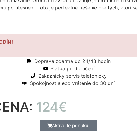
né nanášanie. Otočná hlavica umožňuje jednoduché nastave
po utesnení. Toto je perfektné riešenie pre tých, ktorí s
ODÍN!
Doprava zdarma do 24/48 hodín
Platba pri doručení
Zákaznícky servis telefonicky
Spokojnosť alebo vrátenie do 30 dní
ENA:
124€
Aktivujte ponuku!