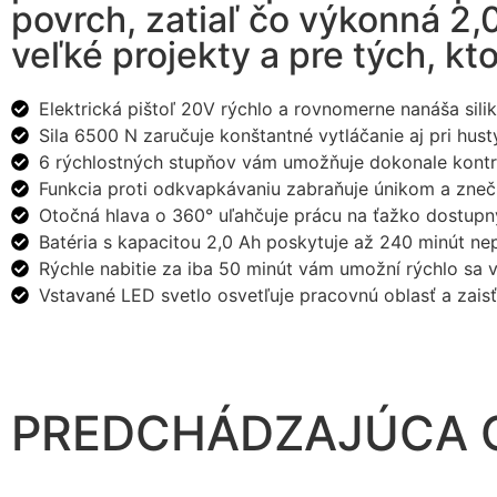
povrch, zatiaľ čo výkonná 2,
veľké projekty a pre tých, kt
Elektrická pištoľ 20V rýchlo a rovnomerne nanáša sili
Sila 6500 N zaručuje konštantné vytláčanie aj pri hust
6 rýchlostných stupňov vám umožňuje dokonale kontrol
Funkcia proti odkvapkávaniu zabraňuje únikom a zneči
Otočná hlava o 360° uľahčuje prácu na ťažko dostupn
Batéria s kapacitou 2,0 Ah poskytuje až 240 minút nep
Rýchle nabitie za iba 50 minút vám umožní rýchlo sa v
Vstavané LED svetlo osvetľuje pracovnú oblasť a zaisťu
PREDCHÁDZAJÚCA 