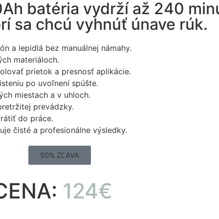
0Ah batéria vydrží až 240 minú
orí sa chcú vyhnúť únave rúk.
kón a lepidlá bez manuálnej námahy.
ých materiáloch.
ovať prietok a presnosť aplikácie.
steniu po uvoľnení spúšte.
ých miestach a v uhloch.
retržitej prevádzky.
rátiť do práce.
je čisté a profesionálne výsledky.
50% ZĽAVA
CENA:
124€