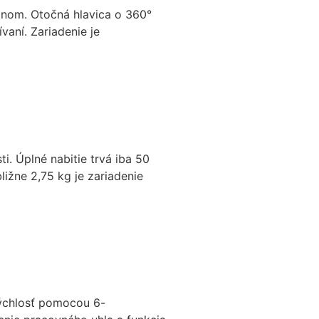
kónom. Otočná hlavica o 360°
aní. Zariadenie je
i. Úplné nabitie trvá iba 50
ližne 2,75 kg je zariadenie
 rýchlosť pomocou 6-