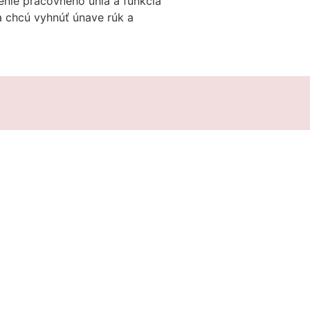
nie pracovného uhla a funkcia
a chcú vyhnúť únave rúk a