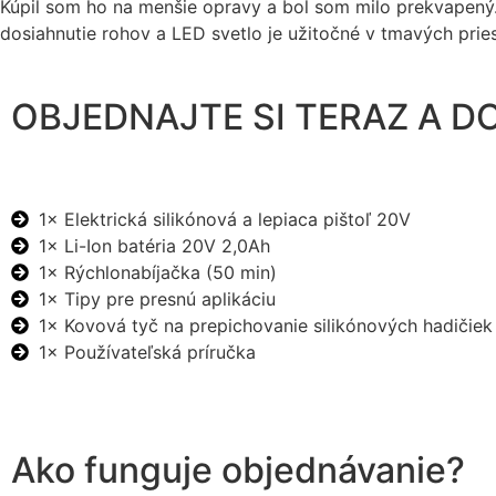
Kúpil som ho na menšie opravy a bol som milo prekvapený.
dosiahnutie rohov a LED svetlo je užitočné v tmavých prie
OBJEDNAJTE SI TERAZ A D
1× Elektrická silikónová a lepiaca pištoľ 20V
1× Li-Ion batéria 20V 2,0Ah
1× Rýchlonabíjačka (50 min)
1× Tipy pre presnú aplikáciu
1× Kovová tyč na prepichovanie silikónových hadičiek
1× Používateľská príručka
Ako funguje objednávanie?