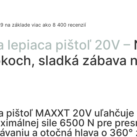
,9 na základe viac ako 8 400 recenzií
a lepiaca pištoľ 20V –
koch, sladká zábava n
aca pištoľ MAXXT 20V uľahčuje
ximálnej sile 6500 N pre pre
ávaniu a otočná hlava o 360° z