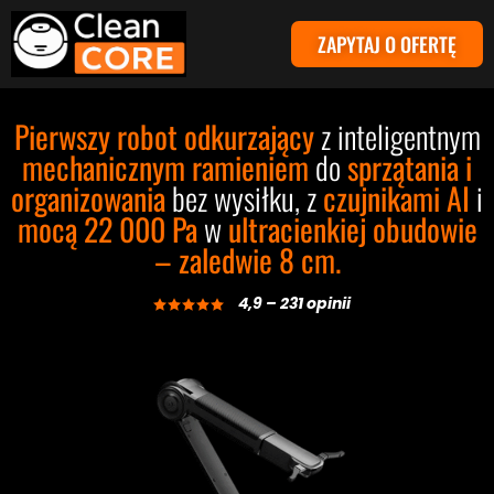
ZAPYTAJ O OFERTĘ
Pierwszy robot odkurzający
z inteligentnym
mechanicznym ramieniem
do
sprzątania i
organizowania
bez wysiłku, z
czujnikami AI
i
mocą 22 000 Pa
w
ultracienkiej obudowie
– zaledwie 8 cm.
4,9 – 231 opinii