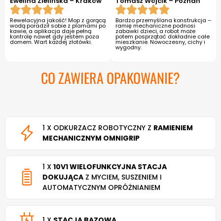
Ewelina Zielińska – Kraków
Tomasz Wójcik – Poznań
Rewelacyjna jakość! Mop z gorącą
Bardzo przemyślana konstrukcja –
wodą poradził sobie z plamami po
ramię mechaniczne podnosi
kawie, a aplikacja daje pełną
zabawki dzieci, a robot może
kontrolę nawet gdy jestem poza
potem posprzątać dokładnie całe
domem. Wart każdej złotówki.
mieszkanie. Nowoczesny, cichy i
wygodny.
CO ZAWIERA OPAKOWANIE?
1 X ODKURZACZ ROBOTYCZNY Z
RAMIENIEM
MECHANICZNYM OMNIGRIP
1 X
10V1 WIELOFUNKCYJNA STACJA
DOKUJĄCA
Z MYCIEM, SUSZENIEM I
AUTOMATYCZNYM OPRÓŻNIANIEM
1 X
STACJA BAZOWA