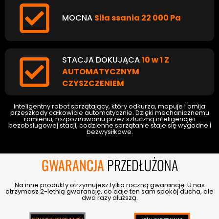
MOCNA
Siła ssania 22 000 Pa
STACJA DOKUJĄCA
10 w 1 Z
AUTOMATYCZNYM
CZYSZCZENIEM
Inteligentny robot sprzątający, który odkurza, mopuje i omija
przeszkody całkowicie automatycznie. Dzięki mechanicznemu
ramieniu, rozpoznawaniu przez sztuczną inteligencję i
bezobsługowej stacji, codzienne sprzątanie staje się wygodne i
bezwysiłkowe.
GWARANCJA
PRZEDŁUŻONA
Na inne produkty otrzymujesz tylko roczną gwarancję. U nas
otrzymasz 2-letnią gwarancję, co daje ten sam spokój ducha, ale
dwa razy dłuższą.