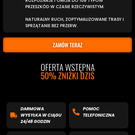
ROZPOZNAJE I OMIJA DO 108 TYPÓW
PRZESZKÓD W CZASIE RZECZYWISTYM.
NATURALNY RUCH, ZOPTYMALIZOWANE TRASY I
SPRZĄTANIE BEZ PRZERW.
ZAMÓW TERAZ
OFERTA WSTĘPNA
50% ZNIŻKI DZIŚ
DARMOWA
POMOC
WYSYŁKA W CIĄGU
TELEFONICZNA
24/48 GODZIN