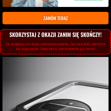
ZAMÓW TERAZ
SKORZYSTAJ Z OKAZJI ZANIM SIĘ SKOŃCZY!
Ze względu na duże zainteresowanie, ten produkt wkrótce
się wyprzeda! Zalecamy zamówienie już teraz!