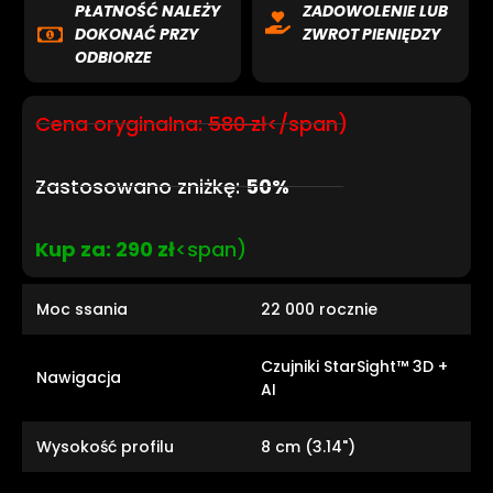
PŁATNOŚĆ NALEŻY
ZADOWOLENIE LUB
DOKONAĆ PRZY
ZWROT PIENIĘDZY
ODBIORZE
Cena oryginalna:
580 zł
</span)
Zastosowano zniżkę:
50%
Kup za: 290 zł
<span)
Moc ssania
22 000 rocznie
Czujniki StarSight™ 3D +
Nawigacja
AI
Wysokość profilu
8 cm (3.14")