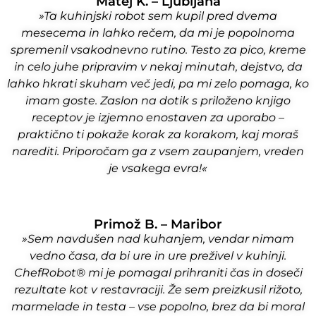
Matej K. – Ljubljana
»Ta kuhinjski robot sem kupil pred dvema
mesecema in lahko rečem, da mi je popolnoma
spremenil vsakodnevno rutino. Testo za pico, kreme
in celo juhe pripravim v nekaj minutah, dejstvo, da
lahko hkrati skuham več jedi, pa mi zelo pomaga, ko
imam goste. Zaslon na dotik s priloženo knjigo
receptov je izjemno enostaven za uporabo –
praktično ti pokaže korak za korakom, kaj moraš
narediti. Priporočam ga z vsem zaupanjem, vreden
je vsakega evra!«
Primož B. – Maribor
»Sem navdušen nad kuhanjem, vendar nimam
vedno časa, da bi ure in ure preživel v kuhinji.
ChefRobot® mi je pomagal prihraniti čas in doseči
rezultate kot v restavraciji. Že sem preizkusil rižoto,
marmelade in testa – vse popolno, brez da bi moral