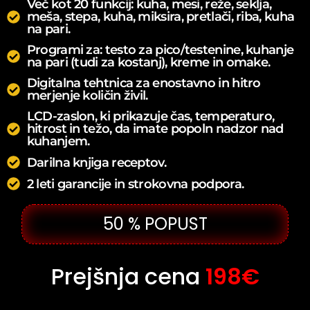
Več kot 20 funkcij: kuha, mesi, reže, seklja,
meša, stepa, kuha, miksira, pretlači, riba, kuha
na pari.
Programi za: testo za pico/testenine, kuhanje
na pari (tudi za kostanj), kreme in omake.
Digitalna tehtnica za enostavno in hitro
merjenje količin živil.
LCD-zaslon, ki prikazuje čas, temperaturo,
hitrost in težo, da imate popoln nadzor nad
kuhanjem.
Darilna knjiga receptov.
2 leti garancije in strokovna podpora.
50 % POPUST
Prejšnja cena
198€