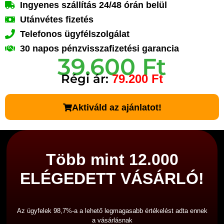
Ingyenes szállítás 24/48 órán belül
Utánvétes fizetés
Telefonos ügyfélszolgálat
30 napos pénzvisszafizetési garancia
39.600 Ft
Régi ár:
79.200 Ft
Aktiváld az ajánlatot!
Több mint 12.000
ELÉGEDETT VÁSÁRLÓ!
Az ügyfelek 98,7%-a a lehető legmagasabb értékelést adta ennek
a vásárlásnak