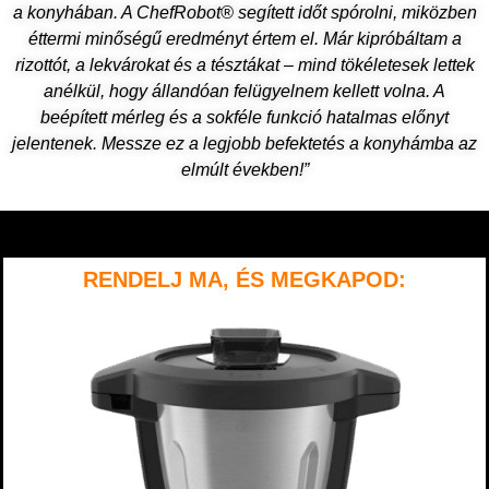
a konyhában. A ChefRobot® segített időt spórolni, miközben
éttermi minőségű eredményt értem el. Már kipróbáltam a
rizottót, a lekvárokat és a tésztákat – mind tökéletesek lettek
anélkül, hogy állandóan felügyelnem kellett volna. A
beépített mérleg és a sokféle funkció hatalmas előnyt
jelentenek. Messze ez a legjobb befektetés a konyhámba az
elmúlt években!”
RENDELJ MA, ÉS MEGKAPOD: