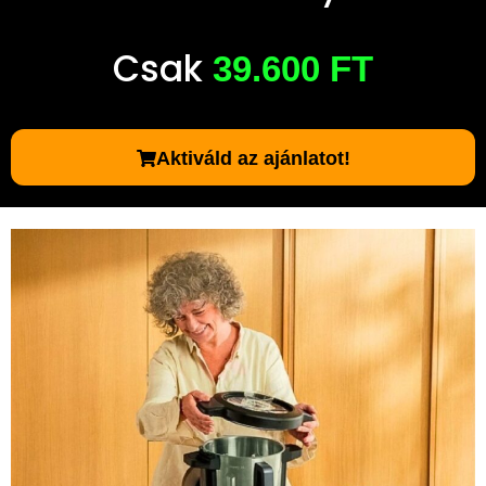
Csak
39.600 FT
Aktiváld az ajánlatot!