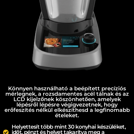
Könnyen használható a beépített precíziós
mérlegnek, a rozsdamentes acél tálnak és az
LCD kijelzőnek köszönhetően, amelyek
lépésről lépésre végigvezetnek, hogy
erőfeszítés nélkül elkészíthesd a legfinomabb
ételeket.
Helyettesít több mint 30 konyhai készüléket,
időt, pénzt és helyet takarítva meg a