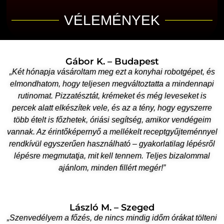
VÉLEMÉNYEK
Gábor K. – Budapest
„Két hónapja vásároltam meg ezt a konyhai robotgépet, és
elmondhatom, hogy teljesen megváltoztatta a mindennapi
rutinomat. Pizzatésztát, krémeket és még leveseket is
percek alatt elkészítek vele, és az a tény, hogy egyszerre
több ételt is főzhetek, óriási segítség, amikor vendégeim
vannak. Az érintőképernyő a mellékelt receptgyűjteménnyel
rendkívül egyszerűen használható – gyakorlatilag lépésről
lépésre megmutatja, mit kell tennem. Teljes bizalommal
ajánlom, minden fillért megér!”
László M. – Szeged
„Szenvedélyem a főzés, de nincs mindig időm órákat tölteni