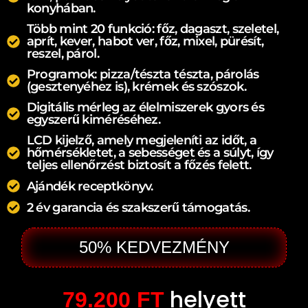
konyhában.
Több mint 20 funkció: főz, dagaszt, szeletel,
aprít, kever, habot ver, főz, mixel, pürésít,
reszel, párol.
Programok: pizza/tészta tészta, párolás
(gesztenyéhez is), krémek és szószok.
Digitális mérleg az élelmiszerek gyors és
egyszerű kiméréséhez.
LCD kijelző, amely megjeleníti az időt, a
hőmérsékletet, a sebességet és a súlyt, így
teljes ellenőrzést biztosít a főzés felett.
Ajándék receptkönyv.
2 év garancia és szakszerű támogatás.
50% KEDVEZMÉNY
helyett
79.200 FT