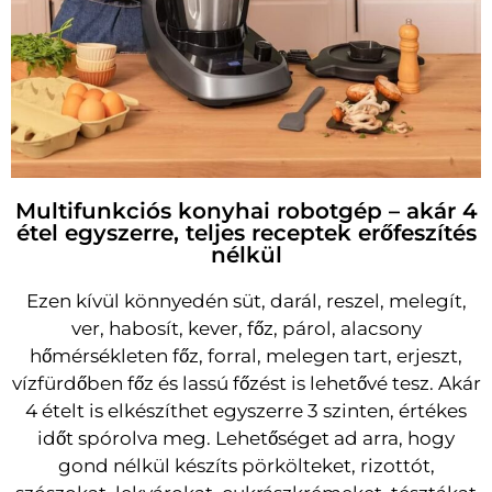
Multifunkciós konyhai robotgép – akár 4
étel egyszerre, teljes receptek erőfeszítés
nélkül
Ezen kívül könnyedén süt, darál, reszel, melegít,
ver, habosít, kever, főz, párol, alacsony
hőmérsékleten főz, forral, melegen tart, erjeszt,
vízfürdőben főz és lassú főzést is lehetővé tesz. Akár
4 ételt is elkészíthet egyszerre 3 szinten, értékes
időt spórolva meg. Lehetőséget ad arra, hogy
gond nélkül készíts pörkölteket, rizottót,