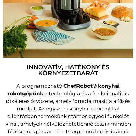
INNOVATÍV, HATÉKONY ÉS
KÖRNYEZETBARÁT
A programozható
ChefRobot® konyhai
robotgépünk
a technológia és a funkcionalitás
tökéletes ötvözete, amely forradalmasítja a főzés
módját. Az egyszerű konyhai robotokkal
ellentétben termékünk számos egyedi funkciót
kínál, amelyek nélkülözhetetlenné teszik minden
főzésrajongó számára. Programozhatóságának