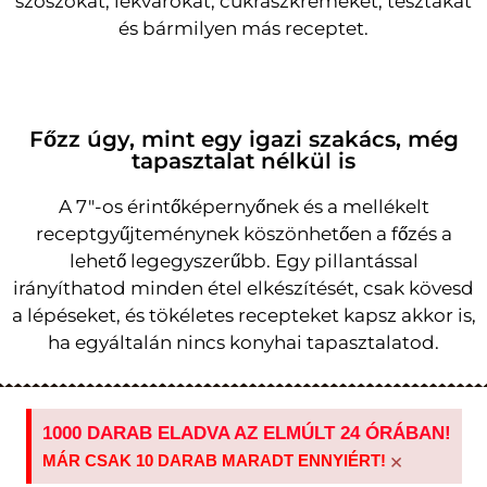
szószokat, lekvárokat, cukrászkrémeket, tésztákat
és bármilyen más receptet.
Főzz úgy, mint egy igazi szakács, még
tapasztalat nélkül is
A 7″-os érintőképernyőnek és a mellékelt
receptgyűjteménynek köszönhetően a főzés a
lehető legegyszerűbb. Egy pillantással
irányíthatod minden étel elkészítését, csak kövesd
a lépéseket, és tökéletes recepteket kapsz akkor is,
ha egyáltalán nincs konyhai tapasztalatod.
1000 DARAB ELADVA AZ ELMÚLT 24 ÓRÁBAN!
×
MÁR CSAK 10 DARAB MARADT ENNYIÉRT!