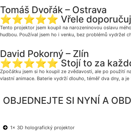
Tomáš Dvořák – Ostrava
⭐⭐⭐⭐⭐ Vřele doporučuji
Tento projektor jsem koupil na narozeninovou oslavu mého s
hudbou. Používal jsem ho i venku, bez problémů vydržel ch
David Pokorný – Zlín
⭐⭐⭐⭐⭐ Stojí to za každou
Zpočátku jsem si ho koupil ze zvědavosti, ale po použití n
vlastní animace. Baterie vydrží dlouho, téměř dva dny, a je
OBJEDNEJTE SI NYNÍ A OBD
1x 3D holografický projektor