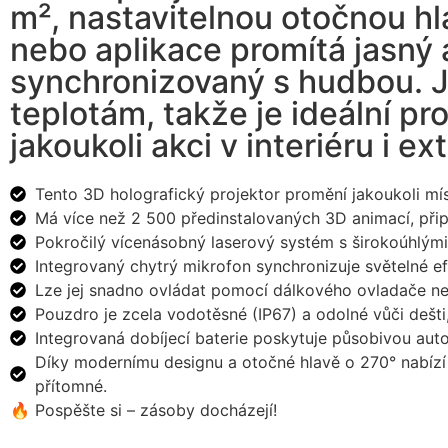
m², nastavitelnou otočnou h
nebo aplikace promítá jasný
synchronizovaný s hudbou. J
teplotám, takže je ideální p
jakoukoli akci v interiéru i ex
Tento 3D holografický projektor promění jakoukoli mís
Má více než 2 500 předinstalovaných 3D animací, přip
Pokročilý vícenásobný laserový systém s širokoúhlými
Integrovaný chytrý mikrofon synchronizuje světelné e
Lze jej snadno ovládat pomocí dálkového ovladače neb
Pouzdro je zcela vodotěsné (IP67) a odolné vůči dešti,
Integrovaná dobíjecí baterie poskytuje působivou auto
Díky modernímu designu a otočné hlavě o 270° nabízí 
přítomné.
🔥 Pospěšte si – zásoby docházejí!