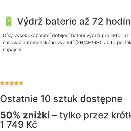
🔋 Výdrž baterie až 72 hodin
Díky vysokokapacitní dobíjecí baterii vydrží projektor až
časovač automatického vypnutí (2H/4H/6H). Je to perfektn
napájení.
Ostatnie 10 sztuk dostępne
50% zniżki
– tylko przez krót
1 749 Kč