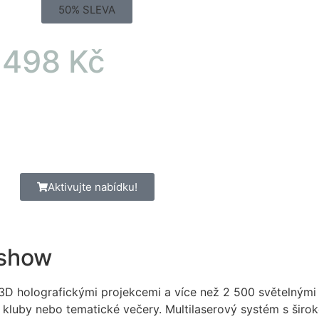
50% SLEVA
 498 Kč
Aktivujte nabídku!
 show
i 3D holografickými projekcemi a více než 2 500 světelným
, kluby nebo tematické večery. Multilaserový systém s širo