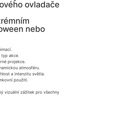
kového ovladače
xtrémním
lloween nebo
imací.
 typ akce.
rné projekce.
ynamickou atmosféru.
ost a intenzitu světla.
nkovní použití.
ý vizuální zážitek pro všechny