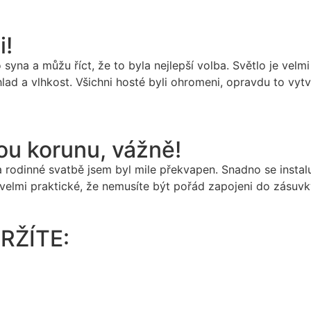
!
yna a můžu říct, že to byla nejlepší volba. Světlo je velmi
lad a vlhkost. Všichni hosté byli ohromeni, opravdu to vyt
 korunu, vážně!
a rodinné svatbě jsem byl mile překvapen. Snadno se instalu
 velmi praktické, že nemusíte být pořád zapojeni do zásuvky
RŽÍTE: