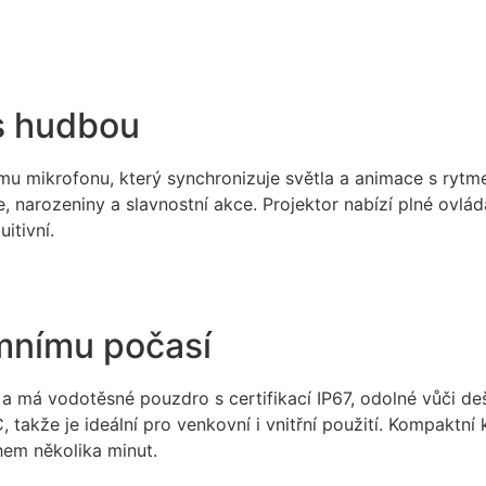
s hudbou
u mikrofonu, který synchronizuje světla a animace s rytm
e, narozeniny a slavnostní akce. Projektor nabízí plné ovl
itivní.
émnímu počasí
a má vodotěsné pouzdro s certifikací IP67, odolné vůči de
takže je ideální pro venkovní i vnitřní použití. Kompaktní 
hem několika minut.