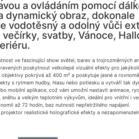
lavou a ovládáním pomocí dál
 a dynamický obraz, dokonale
e vodotěsný a odolný vůči e
ro večírky, svatby, Vánoce, Ha
teriéru.
tnost ve fascinující show světel, barev a trojrozměrných an
ravených poskytnout velkolepé vizuální efekty pro jakýkoli
 objektivy pokrývá až 400 m² a poskytuje jasné a rovnomě
fekty s rytmem hudby, hlasu nebo potlesku a vytváří tak d
o mobilní aplikace, což vám umožní nastavit animace, rychl
 sněhu a velkým teplotním výkyvům, ideální pro vnitřní i ve
nomii až 72 hodin, bez nutnosti nepřetržitého napájení.
projektor realistické holografické efekty a nezapomenuteln