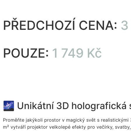
PŘEDCHOZÍ CENA:
3
POUZE:
1 749 Kč
🌌 Unikátní 3D holografická
Proměňte jakýkoli prostor v magický svět s realistickým
m² vytváří projektor velkolepé efekty pro večírky, svatby