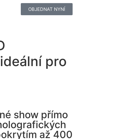
OBJEDNAT NYNÍ
D
ideální pro
lné show přímo
holografických
pokrytím až 400