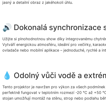
jasný a detailní obraz z jakéhokoli úhlu.
🔊 Dokonalá synchronizace 
Užijte si plnohodnotnou show díky integrovanému chytrém
Vytváří energickou atmosféru, ideální pro večírky, karaok
ovladače nebo mobilní aplikace – jednoduché, rychlé a intu
💧 Odolný vůči vodě a extr
Tento projektor je navržen pro výkon za všech podmínek 
perfektně fungovat v teplotním rozmezí -20 °C až +50 °C, 
stojan umožňují montáž na stěnu, strop nebo podlahu bě