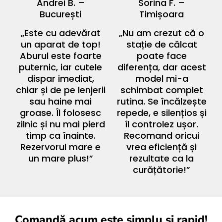
Andrei B. –
Sorina F. –
București
Timișoara
„Este cu adevărat
„Nu am crezut că o
un aparat de top!
stație de călcat
Aburul este foarte
poate face
puternic, iar cutele
diferența, dar acest
dispar imediat,
model mi-a
chiar și de pe lenjerii
schimbat complet
sau haine mai
rutina. Se încălzește
groase. Îl folosesc
repede, e silențios și
zilnic și nu mai pierd
îl controlez ușor.
timp ca înainte.
Recomand oricui
Rezervorul mare e
vrea eficiență și
un mare plus!”
rezultate ca la
curățătorie!”
Comandă acum este simplu și rapid!