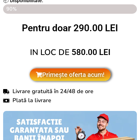
📦 Disponibilitate:
Ultimele 7 articole disponibile în magazin!
90%
Pentru doar 290.00 LEI
IN LOC DE
580.00 LEI
Primește oferta acum!
Livrare gratuită în 24/48 de ore
Plată la livrare