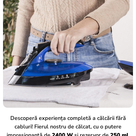
Descoperă experiența completă a călcării fără
cabluri! Fierul nostru de călcat, cu o putere
impresionantă de
2400 W
și rezervor de
250 ml
,