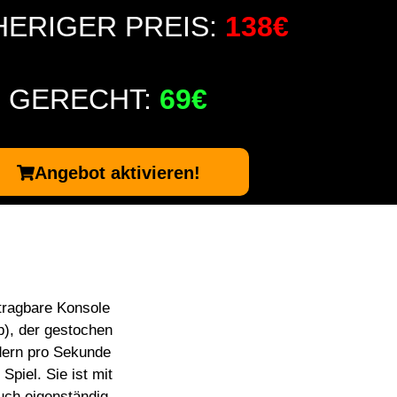
ERIGER PREIS:
138€
GERECHT:
69€
Angebot aktivieren!
tragbare Konsole
p), der gestochen
ldern pro Sekunde
Spiel. Sie ist mit
uch eigenständig