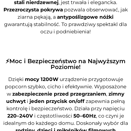
stali nierdzewnej
, jest trwała i elegancka.
Przezroczysta pokrywa
pozwala obserwować, jak
ziarna pękają, a
antypoślizgowe nóżki
gwarantują stabilność. To prawdziwy spektakl dla
oczu i podniebienia!
⚡Moc i Bezpieczeństwo na Najwyższym
Poziomie!
Dzięki
mocy 1200W
urządzenie przygotowuje
popcorn szybko, cicho i efektywnie. Wyposażone
w
zabezpieczenie przed przegrzaniem
,
zimny
uchwyt
i
jeden przycisk on/off
zapewnia pełną
kontrolę i bezpieczeństwo. Działa przy napięciu
220–240V
i częstotliwości
50–60Hz
, co czyni je
idealnym do każdego domu. Doskonały wybór dla
rodziny, dzieci i miłośników filmowych