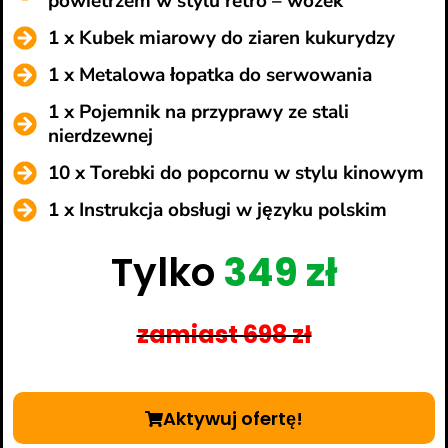
powietrzem w stylu retro – wózek
1 x Kubek miarowy do ziaren kukurydzy
1 x Metalowa łopatka do serwowania
1 x Pojemnik na przyprawy ze stali
nierdzewnej
10 x Torebki do popcornu w stylu kinowym
1 x Instrukcja obsługi w języku polskim
Tylko
349 zł
zamiast 698 zł
Aktywuj ofertę!