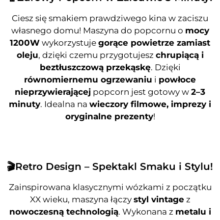
Ciesz się smakiem prawdziwego kina w zaciszu
własnego domu! Maszyna do popcornu o
mocy
1200W
wykorzystuje
gorące powietrze zamiast
oleju
, dzięki czemu przygotujesz
chrupiącą i
beztłuszczową przekąskę
. Dzięki
równomiernemu ogrzewaniu
i
powłoce
nieprzywierającej
popcorn jest gotowy w
2–3
minuty
. Idealna na
wieczory filmowe, imprezy i
oryginalne prezenty
!
🎬Retro Design – Spektakl Smaku i Stylu!
Zainspirowana klasycznymi wózkami z początku
XX wieku, maszyna łączy
styl vintage
z
nowoczesną technologią
. Wykonana z
metalu i