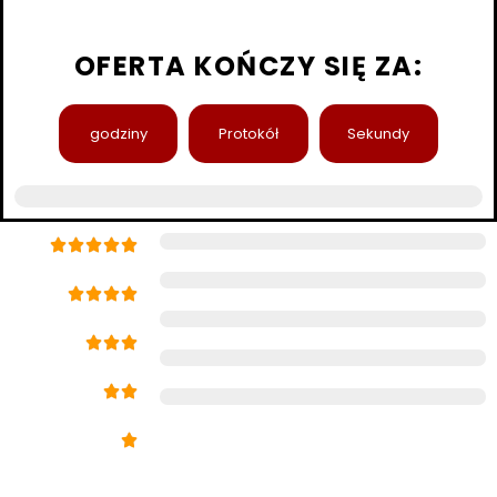
OFERTA KOŃCZY SIĘ ZA:
godziny
Protokół
Sekundy
98% wskaźnik zadowolenia klienta