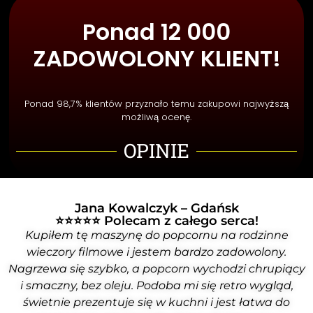
Ponad 12 000
ZADOWOLONY KLIENT!
Ponad 98,7% klientów przyznało temu zakupowi najwyższą
możliwą ocenę.
OPINIE
Jana Kowalczyk – Gdańsk
⭐⭐⭐⭐⭐ Polecam z całego serca!
Kupiłem tę maszynę do popcornu na rodzinne
wieczory filmowe i jestem bardzo zadowolony.
Nagrzewa się szybko, a popcorn wychodzi chrupiący
i smaczny, bez oleju. Podoba mi się retro wygląd,
świetnie prezentuje się w kuchni i jest łatwa do