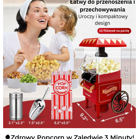
🍿Zdrowy Popcorn w Zaledwie 3 Minuty!