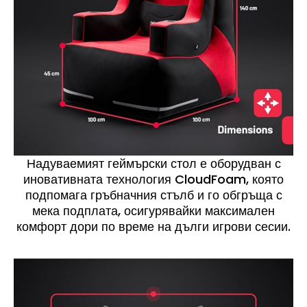
Надуваемият геймърски стол е оборудван с
иновативната технология CloudFoam, която
подпомага гръбначния стълб и го обгръща с
мека подплата, осигурявайки максимален
комфорт дори по време на дълги игрови сесии.