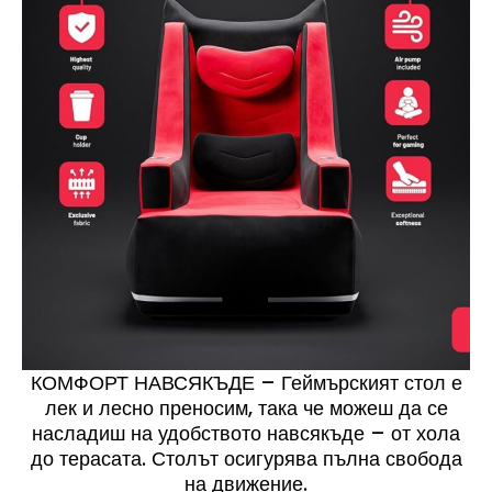
КОМФОРТ НАВСЯКЪДЕ – Геймърският стол е
лек и лесно преносим, така че можеш да се
насладиш на удобството навсякъде – от хола
до терасата. Столът осигурява пълна свобода
на движение.