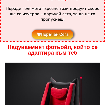
Поради голямото търсене този продукт скоро
ще се изчерпа – поръчай сега, за да не го
пропуснеш!
Поръчай Сега
Надуваемият фотьойл, който се
адаптира към теб