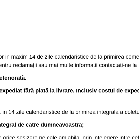
r in maxim 14 de zile calendaristice de la primirea comenz
tru reclamații sau mai multe informatii contactați-ne la
eteriorată.
iat fără plată la livrare. Inclusiv costul de expediț
, in 14 zile calendaristice de la primirea integrala a coletu
 integral de catre dumneavoastra;
ice sesizare pe cale amiabila, prin intelegere intre ce