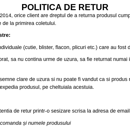
POLITICA DE RETUR
014, orice client are dreptul de a returna produsul cumpă
 de la primirea coletului.
stre:
iduale (cutie, blister, flacon, plicuri etc.) care au fost 
orat, sa nu contina urme de uzura, sa fie returnat numai in
 semne clare de uzura si nu poate fi vandut ca si produs
reexpedia produsul, pe cheltuiala acestuia.
entia de retur printr-o sesizare scrisa la adresa de emai
 comanda și numele produsului