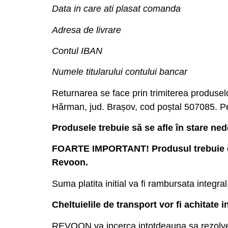
Data in care ati plasat comanda
Adresa de livrare
Contul IBAN
Numele titularului contului bancar
Returnarea se face prin trimiterea produselo
Hărman, jud. Brașov, cod poștal 507085. Pen
Produsele trebuie să se afle în stare ned
FOARTE IMPORTANT! Produsul trebuie exped
Revoon.
Suma platita initial va fi rambursata integral
Cheltuielile de transport vor fi achitate
REVOON va incerca intotdeauna sa rezolve or