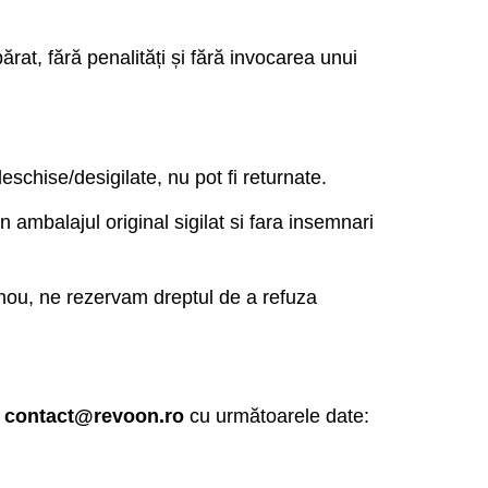
rat, fără penalități și fără invocarea unui
deschise/desigilate, nu pot fi returnate.
 ambalajul original sigilat si fara insemnari
 nou, ne rezervam dreptul de a refuza
l
contact@revoon.ro
cu următoarele date: