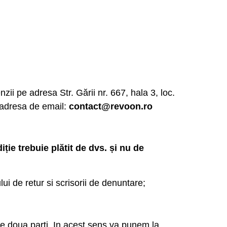
ii pe adresa Str. Gării nr. 667, hala 3, loc.
 adresa de email:
contact@revoon.ro
ie trebuie plătit de dvs. și nu de
lui de retur si scrisorii de denuntare;
le doua parti. In acest sens va punem la