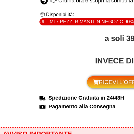
👉 Ordina ora e scopri la comodità
📦 Disponibilità:
ULTIMI 7 PEZZI RIMASTI IN NEGOZIO
90%
a soli 3
INVECE DI
RICEVI L'O
Spedizione Gratuita in 24/48H
Pagamento alla Consegna
AVVISO IMPORTANTE