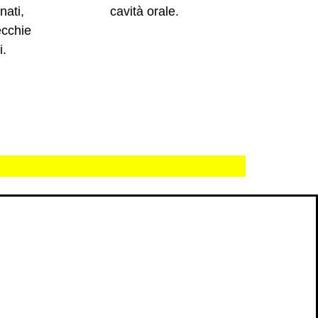
nati,
cavità orale.
ecchie
i.