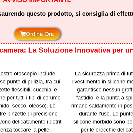
aurendo questo prodotto, si consiglia di effett
Ordina Ora
camera: La Soluzione Innovativa per un
 nostro otoscopio include
La sicurezza prima di tutt
se punte di pulizia, tra cui
rivestimento in silicone m
ette flessibili, cucchiai e
garantisce nessun graff
e per tutti i tipi di cerume
fastidio, e la punta a spi
mido, secco, oleoso). Le
rimane saldamente in pos
tre pinzette di precisione
durante l’uso. Le punte
ono delicatamente i detriti
silicone morbido sono per
enza toccare la pelle,
per le orecchie delicat