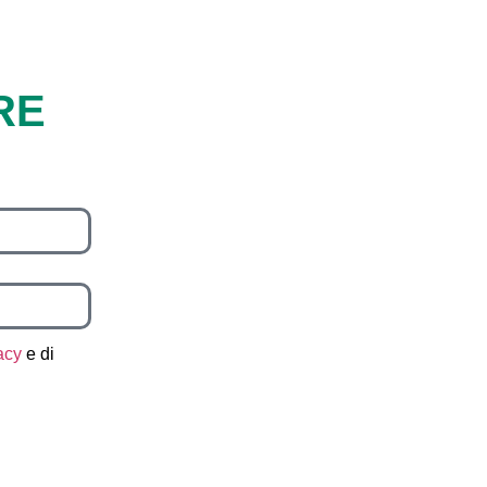
RE
vacy
e di