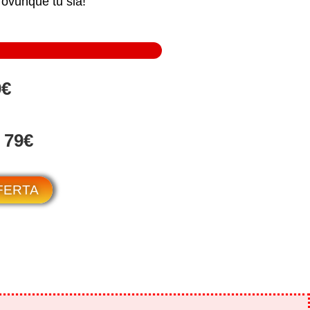
 ovunque tu sia!
9€
 79€
FFERTA