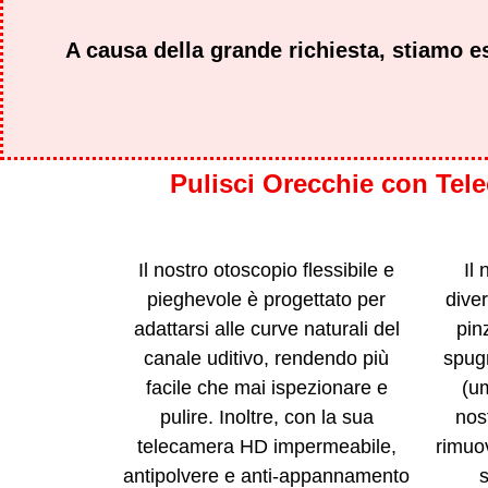
A causa della grande richiesta, stiamo es
Pulisci Orecchie con Tele
Il nostro otoscopio flessibile e
Il
pieghevole è progettato per
diver
adattarsi alle curve naturali del
pinz
canale uditivo, rendendo più
spugn
facile che mai ispezionare e
(u
pulire. Inoltre, con la sua
nos
telecamera HD impermeabile,
rimuov
antipolvere e anti-appannamento
s