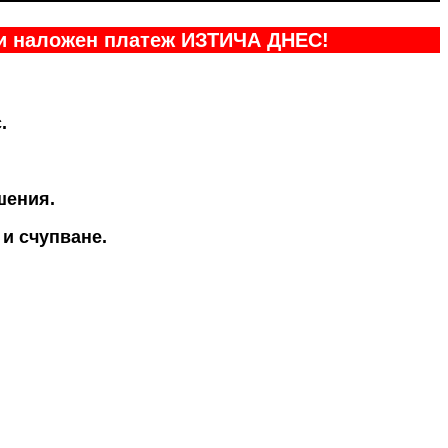
 и наложен платеж ИЗТИЧА ДНЕС!
.
шения.
и счупване.