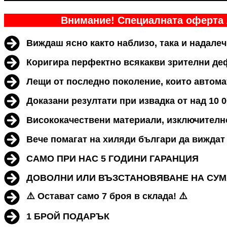
Внимание! Специалната оферта 
Виждаш ясно както наблизо, така и надалеч
Коригира перфектно всякакви зрителни деф
Лещи от последно поколение, които автома
Доказани резултати при извадка от над 10 
Висококачествени материали, изключително
Вече помагат на хиляди българи да виждат 
САМО ПРИ НАС 5 ГОДИНИ ГАРАНЦИЯ
ДОВОЛНИ ИЛИ ВЪЗСТАНОВЯВАНЕ НА СУМА
⚠️ Остават само 7 броя в склада! ⚠️
1 БРОЙ ПОДАРЪК