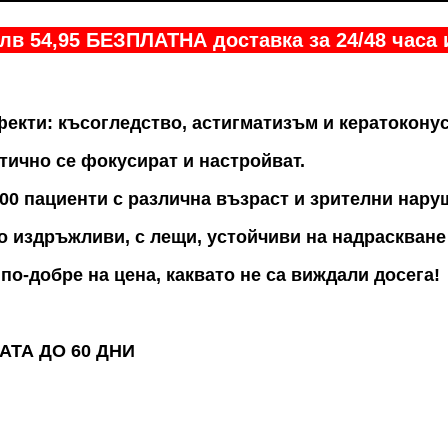
лв 54,95 БЕЗПЛАТНА доставка за 24/48 часа
екти: късогледство, астигматизъм и кератоконус
тично се фокусират и настройват.
000 пациенти с различна възраст и зрителни нару
 издръжливи, с лещи, устойчиви на надраскване 
по-добре на цена, каквато не са виждали досега!
ТА ДО 60 ДНИ