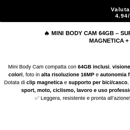
Valut
4.9
🔥 MINI BODY CAM 64GB – SU
MAGNETICA + 
Mini Body Cam compatta con
64GB inclusi
,
visione
colori
, foto in
alta risoluzione 16MP
e
autonomia f
Dotata di
clip magnetica
e
supporto per bici/casco
,
sport, moto, ciclismo, lavoro e uso profess
✅ Leggera, resistente e pronta all’azione