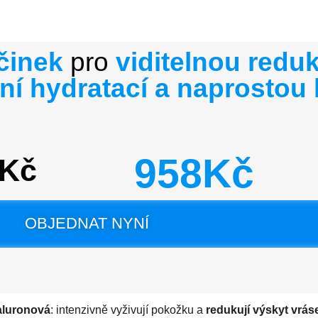
činek
pro
viditelnou reduk
vní hydratací a naprostou
958Kč
6Kč
OBJEDNAT NYNÍ
yaluronová
: intenzivně vyživují pokožku a
redukují výskyt vrás