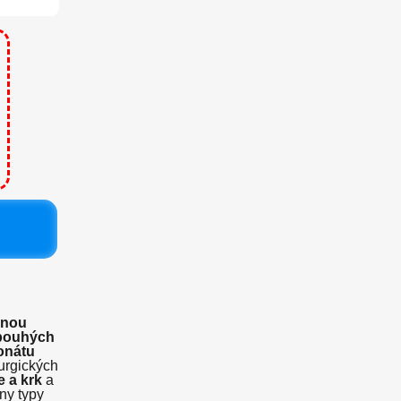
inou
pouhých
onátu
urgických
e a krk
a
ny typy