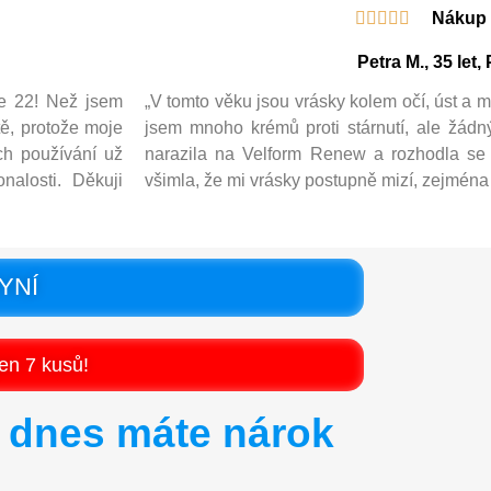





Nákup 
Petra M., 35 let,
ve 22! Než jsem
„V tomto věku jsou vrásky kolem očí, úst a 
tě, protože moje
jsem mnoho krémů proti stárnutí, ale žádn
ch používání už
narazila na Velform Renew a rozhodla se 
nalosti. Děkuji
všimla, že mi vrásky postupně mizí, zejména 
YNÍ
en 7 kusů!
y dnes
máte nárok