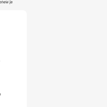
enew je
a
e