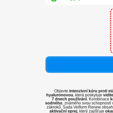
Objevte
intenzivní kúru proti s
hyaluronovou
, která poskytuje
vidit
7 dnech používání
. Kombinace
k
sodného
, známého svou schopností 
zákroků. Sada Velform Renew obsa
aktivační sprej
, který zajišťuje
oka