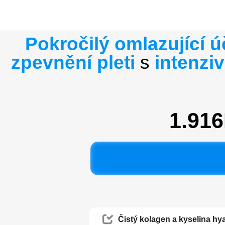
Pokročilý omlazující ú
zpevnění pleti
s
intenzi
1.91
Čistý kolagen a kyselina h