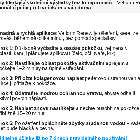
eny hledající skutečné výsledky bez kompromisů
– Velform R
ionální péče proti vráskám u vás doma
.
nadná a rychlá aplikace
: Velform Renew je ošetření, které lze
rovést během několika minut, bez pomoci specialisty.
rok 1
: Důkladně
vyčistěte a osušte pokožku
, zejména v
blasti, kam ji plánujete aplikovat (čelo, oči, tváře, krk).
rok 2
:
Nastříkejte oblast pokožky aktivačním sprejem
a
očkejte 1–2 minuty na úplné vstřebání.
rok 3
:
Přiložte kolagenovou náplast
perleťovou stranou ven 
ehce ji přitlačte k pokožce.
rok 4
:
Odstraňte modrou ochrannou vrstvu
, abyste odhalili
ktivní povrch náplasti.
rok 5
:
Náplast znovu nastříkejte
a nechte působit na pokožce
řibližně 15–20 minut.
rok 6
: Po ošetření
opláchněte zbytky studenou vodou
– vaš
leť bude hladká a pevná.
iditelné účinky již po 7 dnech pravidelného používání!