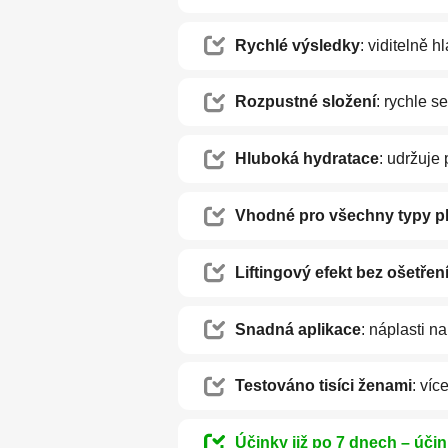
Rychlé výsledky
: viditelně h
Rozpustné složení
: rychle s
Hluboká hydratace
: udržuje
Vhodné pro všechny typy pl
Liftingový efekt bez ošetřen
Snadná aplikace
: náplasti na
Testováno tisíci ženami
: víc
Účinky již po 7 dnech – úči