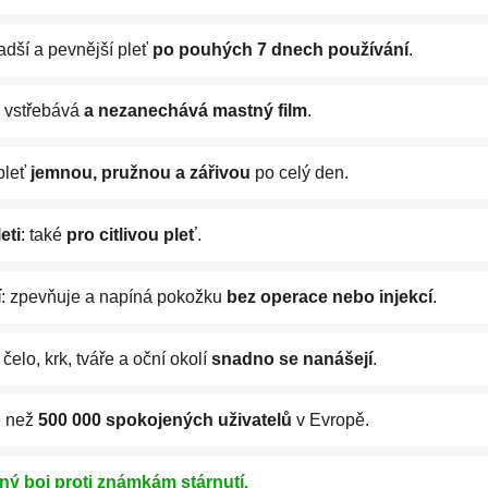
ladší a pevnější pleť
po pouhých 7 dnech používání
.
e vstřebává
a nezanechává mastný film
.
 pleť
jemnou, pružnou a zářivou
po celý den.
eti
: také
pro citlivou pleť
.
í
: zpevňuje a napíná pokožku
bez operace nebo injekcí
.
 čelo, krk, tváře a oční okolí
snadno se nanášejí
.
e než
500 000 spokojených uživatelů
v Evropě.
nný boj proti známkám stárnutí.