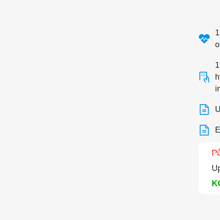
1
o
1
h
i
U
E
P
Up
K