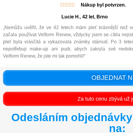





Nákup byl potvrzen.
Lucie H., 42 let, Brno
„Nemůžu uvěřit, že ve 42 letech mám pleť krásnější než 
začala používat Velform Renew, vždycky jsem se cítila nejis
pleť byla vrásčitá a vykazovala známky stárnutí. Po 3 lete
nepotřebuji make-up ani pudr, abych zakryla své nedoko
Velform Renew, že jste mi tak pomohli!“
OBJEDNAT N
Za tuto cenu zbývá už j
Odesláním objednávk
na: