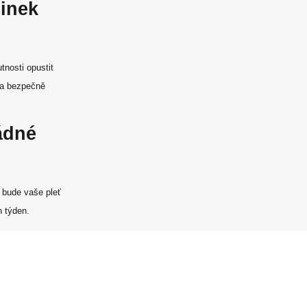
činek
tnosti opustit
 a bezpečně
ádné
 bude vaše pleť
n týden.