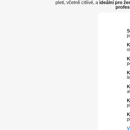
pleti, včetně citlivé, a
ideální pro ž
profes
S
p
K
o
K
p
K
l
K
a
K
p
K
p
V