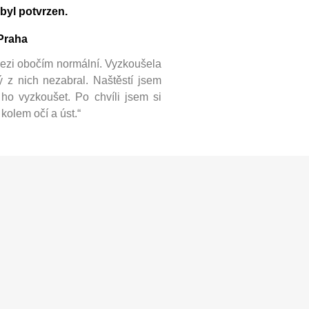
byl potvrzen.
 Praha
mezi obočím normální. Vyzkoušela
ý z nich nezabral. Naštěstí jsem
ho vyzkoušet. Po chvíli jsem si
kolem očí a úst.“