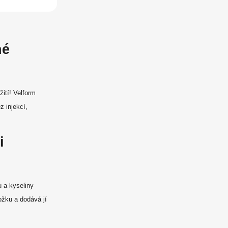
né
žití! Velform
z injekcí,
i
 a kyseliny
ožku a dodává jí