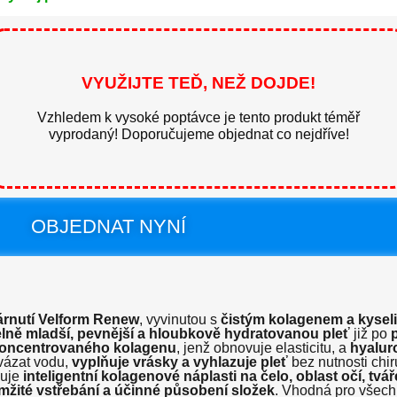
VYUŽIJTE TEĎ, NEŽ DOJDE!
Vzhledem k vysoké poptávce je tento produkt téměř
vyprodaný! Doporučujeme objednat co nejdříve!
OBJEDNAT NYNÍ
tárnutí Velform Renew
, vyvinutou s
čistým kolagenem a kysel
elně mladší, pevnější a hloubkově hydratovanou pleť
již po
oncentrovaného kolagenu
, jenž obnovuje elasticitu, a
hyalur
vázat vodu,
vyplňuje vrásky a vyhlazuje pleť
bez nutnosti chir
huje
inteligentní kolagenové náplasti na čelo, oblast očí, tvář
mžité vstřebání a účinné působení složek
. Vhodná pro všech