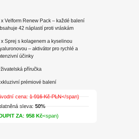
 x Velform Renew Pack – každé balení
bsahuje 42 náplastí proti vráskám
 x Sprej s kolagenem a kyselinou
yaluronovou – aktivátor pro rychlé a
ntenzivní účinky
živatelská příručka
xkluzivní prémiové balení
ůvodní cena:
1 916 Kč PLN
</span)
latněná sleva:
50%
OUPIT ZA: 958 Kč
<span)