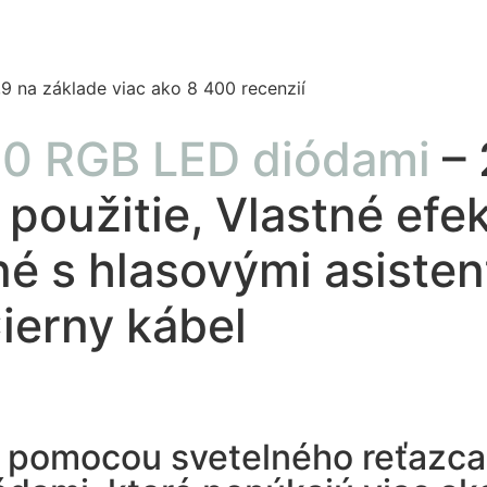
,9 na základe viac ako 8 400 recenzií
250 RGB LED diódami
–
 použitie, Vlastné efe
né s hlasovými asisten
ierny kábel
 pomocou svetelného reťazca 