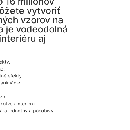
 16 miliónov
ôžete vytvoriť
ných vzorov na
ia je vodeodolná
nteriéru aj
ekty.
o.
tné efekty.
 animácie.
.
zmi.
koľvek interiéru.
vára jednotný a pôsobivý