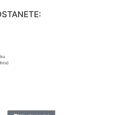
OSTANETE:
yku
obcu)