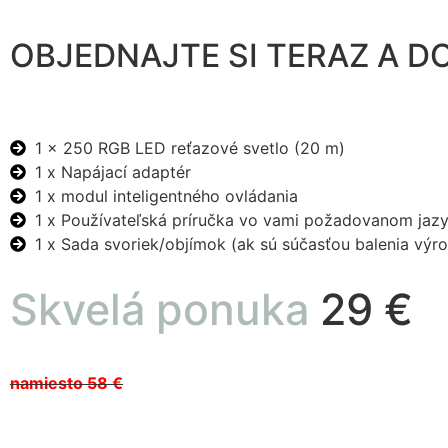
OBJEDNAJTE SI TERAZ A D
1 x 250 RGB LED reťazové svetlo (20 m)
1 x Napájací adaptér
1 x modul inteligentného ovládania
1 x Používateľská príručka vo vami požadovanom jaz
1 x Sada svoriek/objímok (ak sú súčasťou balenia výr
Skvelá ponuka
29 €
namiesto 58 €