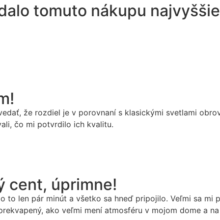
 dalo tomuto nákupu najvyšši
m!
ať, že rozdiel je v porovnaní s klasickými svetlami obrovs
i, čo mi potvrdilo ich kvalitu.
cent, úprimne!
o to len pár minút a všetko sa hneď pripojilo. Veľmi sa mi 
 prekvapený, ako veľmi mení atmosféru v mojom dome a na