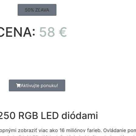
50% ZĽAVA
CENA:
58 €
Aktivujte ponuku!
 250 RGB LED diódami
nými zobraziť viac ako 16 miliónov farieb. Ovládanie po