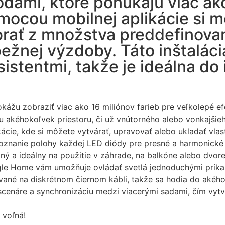
dami, ktoré ponúkajú viac ako
omocou mobilnej aplikácie si m
ybrať z množstva preddefinova
bežnej výzdoby. Táto inštalác
istentmi, takže je ideálna do i
ážu zobraziť viac ako 16 miliónov farieb pre veľkolepé ef
akéhokoľvek priestoru, či už vnútorného alebo vonkajšieh
ácie, kde si môžete vytvárať, upravovať alebo ukladať vlas
oznanie polohy každej LED diódy pre presné a harmonické
ný a ideálny na použitie v záhrade, na balkóne alebo dvore
ogle Home vám umožňuje ovládať svetlá jednoduchými príka
ované na diskrétnom čiernom kábli, takže sa hodia do akého
scenáre a synchronizáciu medzi viacerými sadami, čím vyt
 voľná!