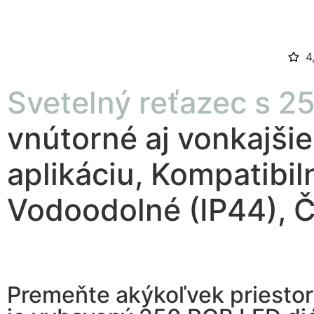
4
Svetelný reťazec s 
vnútorné aj vonkajšie
aplikáciu, Kompatibil
Vodoodolné (IP44), Č
Premeňte akýkoľvek priestor