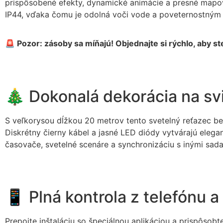
prispôsobené efekty, dynamické animácie a presné mapovani
IP44, vďaka čomu je odolná voči vode a poveternostným
🚨 Pozor: zásoby sa míňajú! Objednajte si rýchlo, aby s
🎄 Dokonalá dekorácia na svi
S veľkorysou dĺžkou 20 metrov tento svetelný reťazec bez
Diskrétny čierny kábel a jasné LED diódy vytvárajú elega
časovače, svetelné scenáre a synchronizáciu s inými sada
📱 Plná kontrola z telefónu 
Prepojte inštaláciu so špeciálnou aplikáciou a prispôsobte