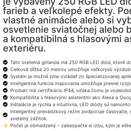
je vybavený 250 RGB LED dió
farieb a veľkolepé efekty. P
vlastné animácie alebo si v
osvetlenie sviatočnej alebo 
a kompatibilná s hlasovými as
exteriéru.
Táto svetelná girlanda má 250 RGB LED diód, ktoré dok
Celková dĺžka 20 metrov umožňuje veľkorysú výzdobu 
Systém je možné plne ovládať zo špecializovanej aplik
Inteligentná funkcia mapovania umožňuje presné rozp
Produkt má certifikáciu IP44, vďaka čomu je vodeodol
Kompatibilita s hlasovými asistentmi ako Alexa a Go
Inštalácia je rýchla a intuitívna, LED diódy sú namont
Inteligentný prevádzkový režim podporuje časovače, 
svetelný zážitok.
⚡ Počet je obmedzený – zabezpečte si izbu, kým je ešte