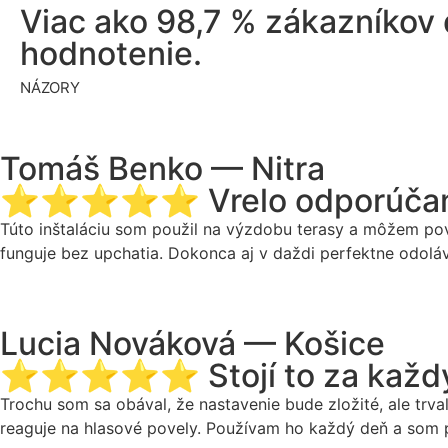
Viac ako 98,7 % zákazníkov
hodnotenie.
NÁZORY
Tomáš Benko — Nitra
⭐⭐⭐⭐⭐ Vrelo odporúča
Túto inštaláciu som použil na výzdobu terasy a môžem poved
funguje bez upchatia. Dokonca aj v daždi perfektne odolával
Lucia Nováková — Košice
⭐⭐⭐⭐⭐ Stojí to za každý 
Trochu som sa obával, že nastavenie bude zložité, ale trval
reaguje na hlasové povely. Používam ho každý deň a som