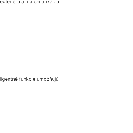
exteriéru a má certifikáciu
eligentné funkcie umožňujú