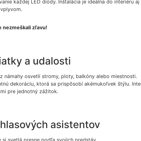
e každej LED diódy. Inštalácia je ideálna do interiéru aj 
 vplyvom.
te nezmeškali zľavu!
atky a udalosti
 námahy osvetlí stromy, ploty, balkóny alebo miestnosti.
ntnú dekoráciu, ktorá sa prispôsobí akémukoľvek štýlu. Int
mi pre jednotný zážitok.
a hlasových asistentov
 si svetlá presne podľa svojich predstáv.