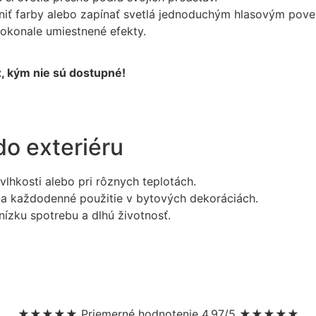
iť farby alebo zapínať svetlá jednoduchým hlasovým pove
dokonale umiestnené efekty.
, kým nie sú dostupné!
do exteriéru
lhkosti alebo pri rôznych teplotách.
 na každodenné použitie v bytových dekoráciách.
nízku spotrebu a dlhú životnosť.
★★★★★ Priemerné hodnotenie 4,97/5 ★★★★★