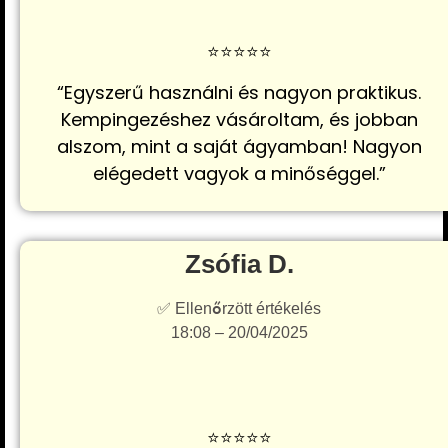
⭐️⭐️⭐️⭐️⭐️
“Egyszerű használni és nagyon praktikus.
Kempingezéshez vásároltam, és jobban
alszom, mint a saját ágyamban! Nagyon
elégedett vagyok a minőséggel.”
Zsófia D.
✅ Ellenőrzött értékelés
18:08 – 20/04/2025
⭐️⭐️⭐️⭐️⭐️