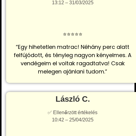
13:12 – 31/03/2025
⭐️⭐️⭐️⭐️⭐️
“Egy hihetetlen matrac! Néhány perc alatt
felfújódott, és tényleg nagyon kényelmes. A
vendégeim el voltak ragadtatva! Csak
melegen ajánlani tudom.”
László C.
✅ Ellenőrzött értékelés
10:42 – 25/04/2025