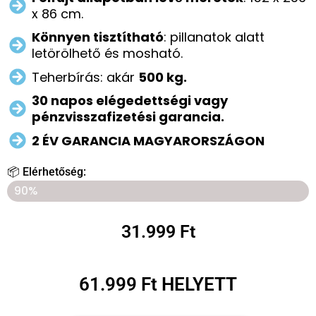
x 86 cm.
Könnyen tisztítható
: pillanatok alatt
letörölhető és mosható.
Teherbírás: akár
500 kg.
30 napos elégedettségi vagy
pénzvisszafizetési garancia.
2 ÉV GARANCIA MAGYARORSZÁGON
📦 Elérhetőség:
MÁR CSAK 7 DARAB MARADT A BOLTBAN
90%
31.999 Ft
61.999 Ft HELYETT