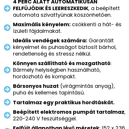
4 PERC ALATT AUTOMATIKUSAN
FELFÚJÓDIK ÉS LEERESZKEDIK
, a beépített
automata szivattyúnak köszönhetően.
Maximális kényelem:
csökkenti a hát- és
ízületi fájdalmakat.
Ideális vendégek számára:
Garantált
kényelmet és puhaságot biztosít bárhol,
rendetlenség és stressz nélkül.
Könnyen szállítható és mozgatható
:
Bármely helyiségben használható,
hordozható és kompakt.
Bársonyos huzat
(virágmintás anyag),
puha és kellemes tapintású.
Tartalmaz egy praktikus hordtáskát.
Beépített elektromos pumpát tartalmaz
,
220-240 V feszültséggel.
Felfújt állapotban lévő méretek
: 152 x 236