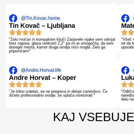
@Tin.Kovac.home
Tin Kovač – Ljubljana
Mat
"Zelo močan in kompakten ključ! Zarjavele vijake sem odvijal
"Všeč m
brez napora, glava velikosti 2,2" pa mi je omogočila, da sem
ne da b
dosegel mesta, kamor druga orodja niso mogla. Zelo ga
uporabo
priporočam!"
@Andre.Horvat.life
Andre Horvat – Koper
Luk
"Je trdno izdelan, se ne pregreva in deluje zanesljivo. Če
"Odličn
iščete profesionalno orodje, se splača investirati."
naredit
delu na
KAJ VSEBUJ