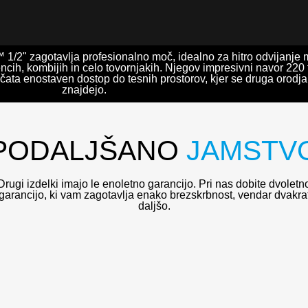
/2" zagotavlja profesionalno moč, idealno za hitro odvijanje m
ncih, kombijih in celo tovornjakih. Njegov impresivni navor 220 f
ata enostaven dostop do tesnih prostorov, kjer se druga orodja
znajdejo.
PODALJŠANO
JAMSTV
Drugi izdelki imajo le enoletno garancijo. Pri nas dobite dvoletn
garancijo, ki vam zagotavlja enako brezskrbnost, vendar dvakra
daljšo.