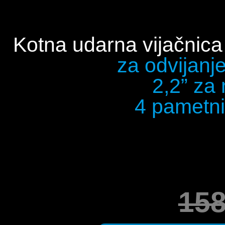
Kotna udarna vijačnic
za odvijanje
2,2” za
4 pametni
15