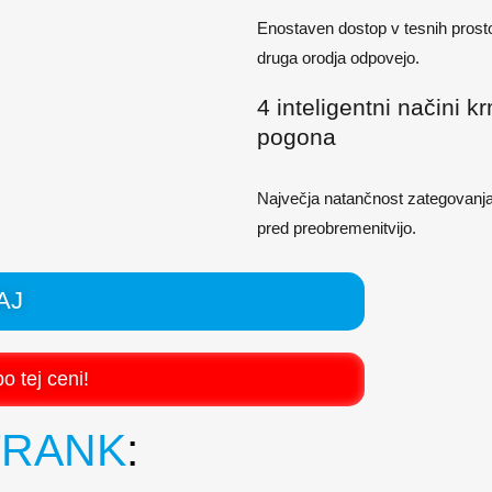
Enostaven dostop v tesnih prosto
druga orodja odpovejo.
4 inteligentni načini kr
pogona
Največja natančnost zategovanja
pred preobremenitvijo.
AJ
o tej ceni!
RANK
: