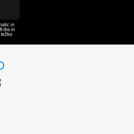
atic in
t-lbs in
 težko
O
o
t