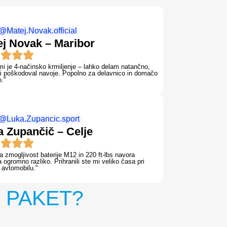
@Matej.Novak.official
ej Novak – Maribor
i je 4-načinsko krmiljenje – lahko delam natančno,
i poškodoval navoje. Popolno za delavnico in domačo
."
@Luka.Zupancic.sport
a Zupančič – Celje
a zmogljivost baterije M12 in 220 ft-lbs navora
a ogromno razliko. Prihranili ste mi veliko časa pri
 avtomobilu."
E
PAKET?