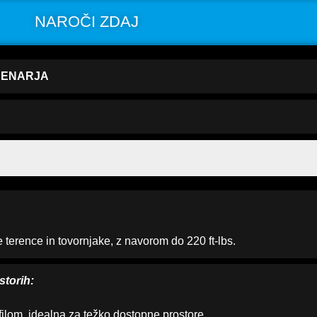
NAROČI ZDAJ
DENARJA
 terence in tovornjake, z navorom do 220 ft-lbs.
storih:
filom, idealna za težko dostopne prostore.