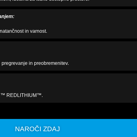
anjem:
natančnost in varnost.
regrevanje in preobremenitev.
 M12™ REDLITHIUM™.
NAROČI ZDAJ