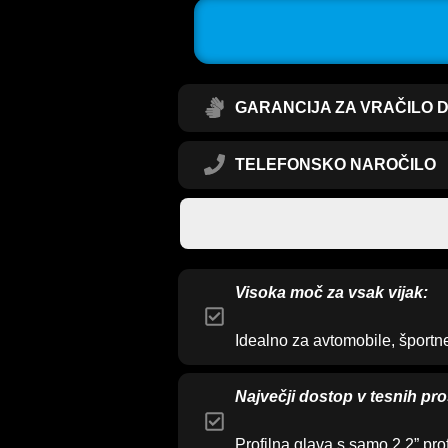
GARANCIJA ZA VRAČILO 
TELEFONSKO NAROČILO
PONUDBA VELJA NASLEDNJIH
10 MINUT
Visoka moč za vsak vijak:
Idealno za avtomobile, športne
Največji dostop v tesnih pro
Profilna glava s samo 2,2” pro