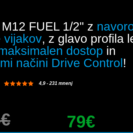
a M12 FUEL 1/2" z
navoro
 vijakov
, z glavo profila l
 maksimalen dostop
in
mi načini Drive Control
!
4,9 - 231 mnenj
8€
79€