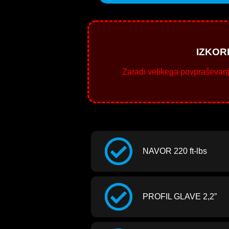
IZKOR
Zaradi velikega povpraševanja
NAVOR 220 ft-lbs
PROFIL GLAVE 2,2”