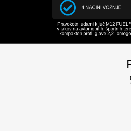
4 NAČINI VOŽNJE
Pravokotni udarni ključ M12 FUEL™ 1
vijakov na avtomobilih, športnih tere
kompakten profil glave 2,2" omogoč