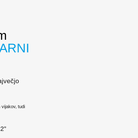
em
ARNI
ajvečjo
 vijakov, tudi
,2”