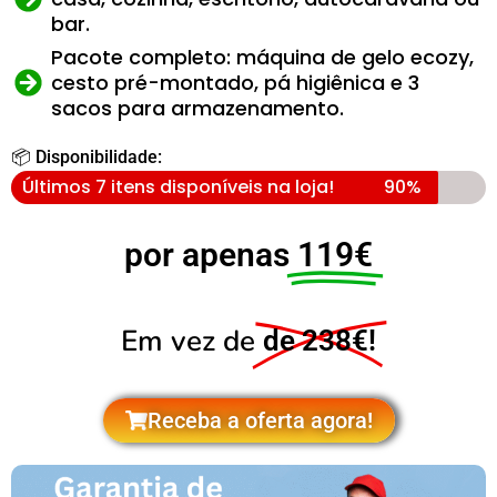
bar.
Pacote completo: máquina de gelo ecozy,
cesto pré-montado, pá higiênica e 3
sacos para armazenamento.
📦 Disponibilidade:
Últimos 7 itens disponíveis na loja!
90%
por apenas
119€
Em vez de
de 238€!
Receba a oferta agora!