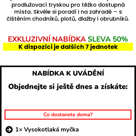
prodlužovací tryskou pro těžko dostupná
místa. Skvěle si poradí i na zahradě – s
čištěním chodníků, plotů, dlažby i obrubníků.
EXKLUZIVNÍ NABÍDKA
SLEVA 50%
K dispozici je dalších 7 jednotek
NABÍDKA K UVÁDĚNÍ
Objednejte si ještě dnes a získáte:
Co dostanete doma?
1× Vysokotlaká myčka