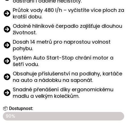
odstraní i odolné nečistoty.
Průtok vody 480 l/h – vyčistíte více ploch za
kratší dobu.
Odolné hliníkové čerpadlo zajišťuje dlouhou
životnost.
Dosah 14 metrů pro naprostou volnost
pohybu.
Systém Auto Start-Stop chrání motor a
šetří vodu.
Obsahuje příslušenství na podlahy, kartáče
na auto a nádobku na saponát.
Snadné přenášení díky ergonomickému
madlu a velkým kolečkům.
📦 Dostupnost:
​POSLEDNJIH 7 KOMADA SA POPUSTOM
90%