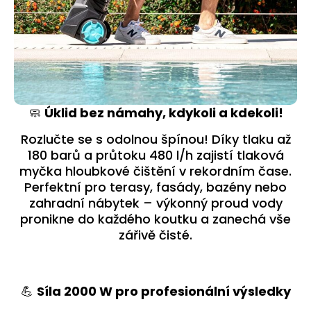
🧼
Úklid bez námahy, kdykoli a kdekoli!
Rozlučte se s odolnou špínou! Díky tlaku až
180 barů a průtoku 480 l/h zajistí tlaková
myčka hloubkové čištění v rekordním čase.
Perfektní pro terasy, fasády, bazény nebo
zahradní nábytek – výkonný proud vody
pronikne do každého koutku a zanechá vše
zářivě čisté.
💪
Síla 2000 W pro profesionální výsledky