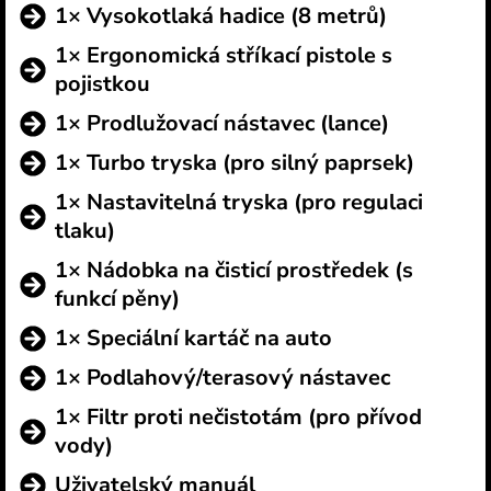
1× Vysokotlaká hadice (8 metrů)
1× Ergonomická stříkací pistole s
pojistkou
1× Prodlužovací nástavec (lance)
1× Turbo tryska (pro silný paprsek)
1× Nastavitelná tryska (pro regulaci
tlaku)
1× Nádobka na čisticí prostředek (s
funkcí pěny)
1× Speciální kartáč na auto
1× Podlahový/terasový nástavec
1× Filtr proti nečistotám (pro přívod
vody)
Uživatelský manuál