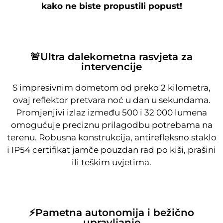
kako ne biste propustili popust!
🚨Ultra dalekometna rasvjeta za
intervencije
S impresivnim dometom od preko 2 kilometra,
ovaj reflektor pretvara noć u dan u sekundama.
Promjenjivi izlaz između 500 i 32 000 lumena
omogućuje preciznu prilagodbu potrebama na
terenu. Robusna konstrukcija, antirefleksno staklo
i IP54 certifikat jamče pouzdan rad po kiši, prašini
ili teškim uvjetima.
⚡Pametna autonomija i bežično
upravljanje