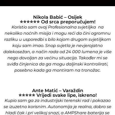
Nikola Babić – Osijek
⭐⭐⭐⭐⭐⭐ Od srca preporučujem!
Koristio sam ovaj Profesionalna svjetiljka na
nekoliko noćnih misija i mogu reći da čini ogromnu
razliku u usporedbi s bilo kojom drugom svjetiljkom
koju sam imao. Snop svjetla je nevjerojatno
dalekosežan, a način rada od 24 000 lumena je više
nego dovoljan za većinu situacija. Također mi se
sviđa činjenica da ga mogu daljinski kontrolirati,
posebno kada ga montiram na tronožac.
Ante Matić – Varaždin
⭐⭐⭐⭐⭐ Vrijedi svake lipe, iskreno!
Kupio sam ga za industrijski terenski rad i pokazao
se izuzetno korisnim. Autonomija je realna, dobro se
hladi čak i pri velikoj snazi, a AMPShare baterija se