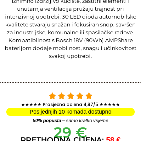
Iznimno izdržljivo kućište, zaštitni elementi i
unutarnja ventilacija pružaju trajnost pri
intenzivnoj upotrebi. 30 LED dioda automobilske
kvalitete stvaraju snažan i fokusiran snop, savršen
za industrijske, komunalne ili spasilačke radove.
Kompatibilnost s Bosch 18V (90Wh) AMPShare
baterijom dodaje mobilnost, snagu i učinkovitost
svakoj upotrebi.
★★★★★ Prosječna ocjena 4,97/5 ★★★★★
Posljednjih 10 komada dostupno
50% popusta
– samo kratko vrijeme
29 €
PRETHODNA CIJENA:
58 €