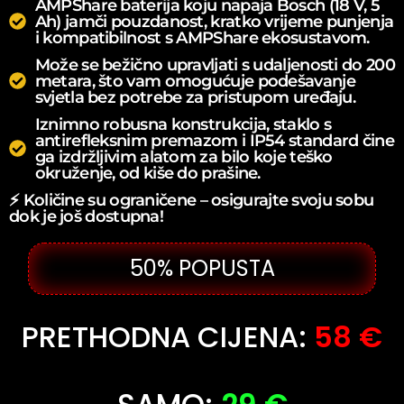
AMPShare baterija koju napaja Bosch (18 V, 5
Ah) jamči pouzdanost, kratko vrijeme punjenja
i kompatibilnost s AMPShare ekosustavom.
Može se bežično upravljati s udaljenosti do 200
metara, što vam omogućuje podešavanje
svjetla bez potrebe za pristupom uređaju.
Iznimno robusna konstrukcija, staklo s
antirefleksnim premazom i IP54 standard čine
ga izdržljivim alatom za bilo koje teško
okruženje, od kiše do prašine.
⚡ Količine su ograničene – osigurajte svoju sobu
dok je još dostupna!
50% POPUSTA
PRETHODNA CIJENA:
58 €