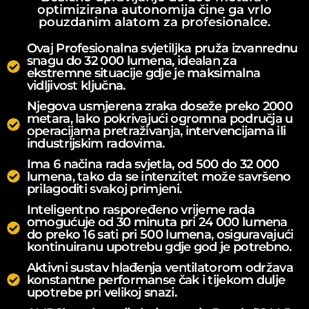
optimizirana autonomija čine ga vrlo
pouzdanim alatom za profesionalce.
Ovaj Profesionalna svjetiljka pruža izvanrednu
snagu do 32 000 lumena, idealan za
ekstremne situacije gdje je maksimalna
vidljivost ključna.
Njegova usmjerena zraka doseže preko 2000
metara, lako pokrivajući ogromna područja u
operacijama pretraživanja, intervencijama ili
industrijskim radovima.
Ima 6 načina rada svjetla, od 500 do 32 000
lumena, tako da se intenzitet može savršeno
prilagoditi svakoj primjeni.
Inteligentno raspoređeno vrijeme rada
omogućuje od 30 minuta pri 24 000 lumena
do preko 16 sati pri 500 lumena, osiguravajući
kontinuiranu upotrebu gdje god je potrebno.
Aktivni sustav hlađenja ventilatorom održava
konstantne performanse čak i tijekom dulje
upotrebe pri velikoj snazi.