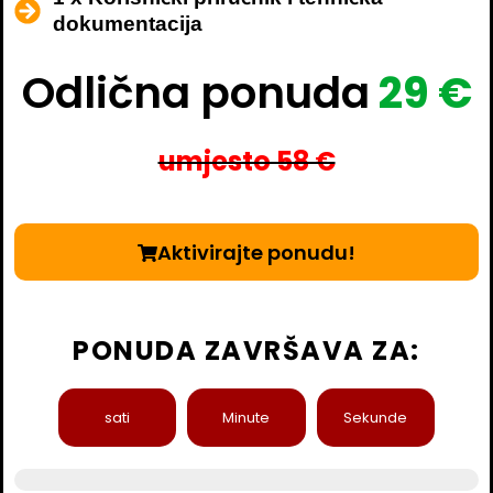
dokumentacija
Odlična ponuda
29 €
umjesto 58 €
Aktivirajte ponudu!
PONUDA ZAVRŠAVA ZA:
sati
Minute
Sekunde
98% zadovoljstva kupaca