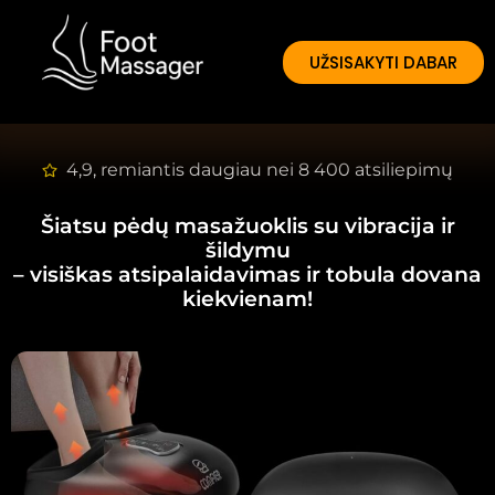
UŽSISAKYTI DABAR
4,9, remiantis daugiau nei 8 400 atsiliepimų
Šiatsu pėdų masažuoklis su vibracija ir
šildymu
– visiškas atsipalaidavimas ir tobula dovana
kiekvienam!