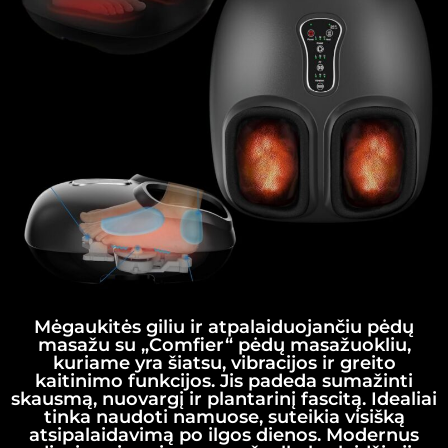
Mėgaukitės giliu ir atpalaiduojančiu pėdų
masažu su „Comfier“ pėdų masažuokliu,
kuriame yra šiatsu, vibracijos ir greito
kaitinimo funkcijos. Jis padeda sumažinti
skausmą, nuovargį ir plantarinį fascitą. Idealiai
tinka naudoti namuose, suteikia visišką
atsipalaidavimą po ilgos dienos. Modernus