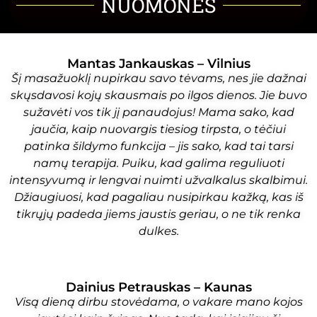
NUOMONĖS
Mantas Jankauskas – Vilnius
Šį masažuoklį nupirkau savo tėvams, nes jie dažnai
skųsdavosi kojų skausmais po ilgos dienos. Jie buvo
sužavėti vos tik jį panaudojus! Mama sako, kad
jaučia, kaip nuovargis tiesiog tirpsta, o tėčiui
patinka šildymo funkcija – jis sako, kad tai tarsi
namų terapija. Puiku, kad galima reguliuoti
intensyvumą ir lengvai nuimti užvalkalus skalbimui.
Džiaugiuosi, kad pagaliau nusipirkau kažką, kas iš
tikrųjų padeda jiems jaustis geriau, o ne tik renka
dulkes.
Dainius Petrauskas – Kaunas
Visą dieną dirbu stovėdama, o vakare mano kojos