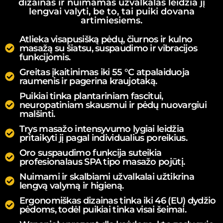
dizainas ir nuimamas užvalkalas leidžia jį
lengvai valyti, be to, tai puiki dovana
artimiesiems.
Atlieka visapusišką pėdų, čiurnos ir kulno
masažą su šiatsu, suspaudimo ir vibracijos
funkcijomis.
Greitas įkaitinimas iki 55 °C atpalaiduoja
raumenis ir pagerina kraujotaką.
Puikiai tinka plantariniam fascitui,
neuropatiniam skausmui ir pėdų nuovargiui
malšinti.
Trys masažo intensyvumo lygiai leidžia
pritaikyti jį pagal individualius poreikius.
Oro suspaudimo funkcija suteikia
profesionalaus SPA tipo masažo pojūtį.
Nuimami ir skalbiami užvalkalai užtikrina
lengvą valymą ir higieną.
Ergonomiškas dizainas tinka iki 46 (EU) dydžio
pėdoms, todėl puikiai tinka visai šeimai.