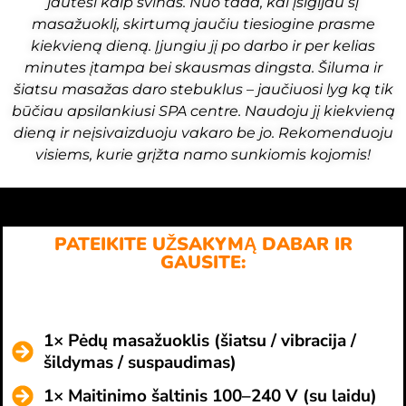
jautėsi kaip švinas. Nuo tada, kai įsigijau šį
masažuoklį, skirtumą jaučiu tiesiogine prasme
kiekvieną dieną. Įjungiu jį po darbo ir per kelias
minutes įtampa bei skausmas dingsta. Šiluma ir
šiatsu masažas daro stebuklus – jaučiuosi lyg ką tik
būčiau apsilankiusi SPA centre. Naudoju jį kiekvieną
dieną ir neįsivaizduoju vakaro be jo. Rekomenduoju
visiems, kurie grįžta namo sunkiomis kojomis!
PATEIKITE UŽSAKYMĄ DABAR IR
GAUSITE:
1× Pėdų masažuoklis (šiatsu / vibracija /
šildymas / suspaudimas)
1× Maitinimo šaltinis 100–240 V (su laidu)