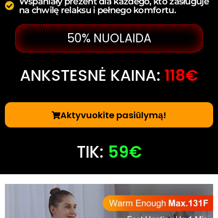
Wspaniały prezent dla każdego, kto zasługuje
na chwilę relaksu i pełnego komfortu.
50% NUOLAIDA
ANKSTESNĖ KAINA:
118€
Aktyvuokite pasiūlymą!
TIK:
59€