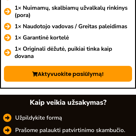
1× Nuimamų, skalbiamų užvalkalų rinkinys
(pora)
1× Naudotojo vadovas / Greitas paleidimas
1× Garantinė kortelė
1× Originali dėžutė, puikiai tinka kaip
dovana
Aktyvuokite pasiūlymą!
Kaip veikia užsakymas?
Užpildykite formą
Prašome palaukti patvirtinimo skambučio.