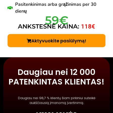
Pasitenkinimas arba grąžinimas per 30
dienų
59€
ANKSTESNĖ KAINA:
118€
Aktyvuokite pasiūlymą!
Daugiau nei 12 000
PATENKINTAS KLIENTAS!
Daugiau nei 98,7 % klientų šiam pirkiniui suteikė
aukščiausią įmanomą įvertinimą.