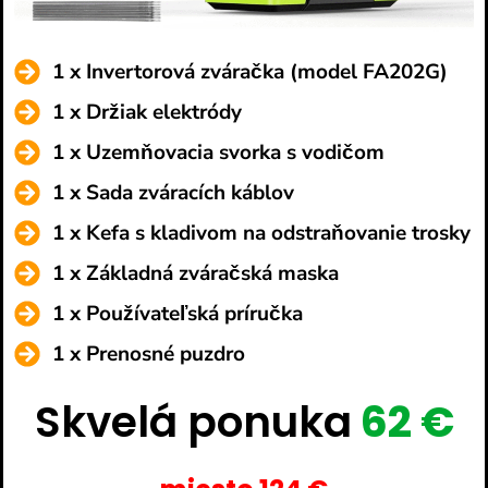
1 x Invertorová zváračka (model FA202G)
1 x Držiak elektródy
1 x Uzemňovacia svorka s vodičom
1 x Sada zváracích káblov
1 x Kefa s kladivom na odstraňovanie trosky
1 x Základná zváračská maska
1 x Používateľská príručka
1 x Prenosné puzdro
Skvelá ponuka
62 €