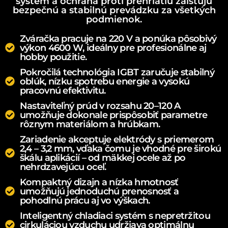
systém a ochrana proti prehriatiu zaisťujú
bezpečnú a stabilnú prevádzku za všetkých
podmienok.
Zváračka pracuje na 220 V a ponúka pôsobivý
výkon 4600 W, ideálny pre profesionálne aj
hobby použitie.
Pokročilá technológia IGBT zaručuje stabilný
oblúk, nízku spotrebu energie a vysokú
pracovnú efektivitu.
Nastaviteľný prúd v rozsahu 20–120 A
umožňuje dokonale prispôsobiť parametre
rôznym materiálom a hrúbkam.
Zariadenie akceptuje elektródy s priemerom
2,4 – 3,2 mm, vďaka čomu je vhodné pre širokú
škálu aplikácií – od mäkkej ocele až po
nehrdzavejúcu oceľ.
Kompaktný dizajn a nízka hmotnosť
umožňujú jednoduchú prenosnosť a
pohodlnú prácu aj vo výškach.
Inteligentný chladiaci systém s nepretržitou
cirkuláciou vzduchu udržiava optimálnu