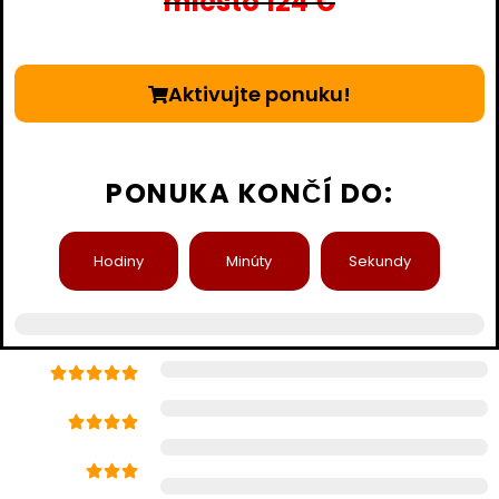
miesto 124 €
Aktivujte ponuku!
PONUKA KONČÍ DO:
Hodiny
Minúty
Sekundy
98 % miera spokojnosti zákazníkov