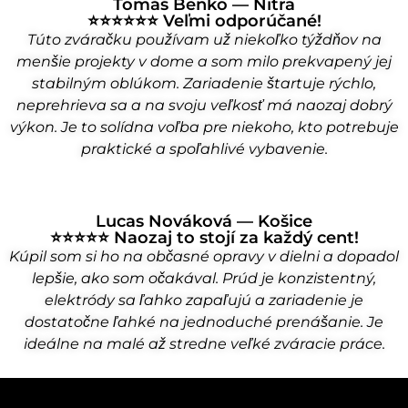
Tomáš Benko — Nitra
⭐⭐⭐⭐⭐⭐ Veľmi odporúčané!
Túto zváračku používam už niekoľko týždňov na
menšie projekty v dome a som milo prekvapený jej
stabilným oblúkom. Zariadenie štartuje rýchlo,
neprehrieva sa a na svoju veľkosť má naozaj dobrý
výkon. Je to solídna voľba pre niekoho, kto potrebuje
praktické a spoľahlivé vybavenie.
Lucas Nováková — Košice
⭐⭐⭐⭐⭐ Naozaj to stojí za každý cent!
Kúpil som si ho na občasné opravy v dielni a dopadol
lepšie, ako som očakával. Prúd je konzistentný,
elektródy sa ľahko zapaľujú a zariadenie je
dostatočne ľahké na jednoduché prenášanie. Je
ideálne na malé až stredne veľké zváracie práce.