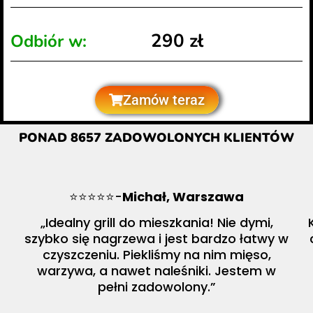
290 zł
Odbiór w:
Zamów teraz
PONAD 8657 ZADOWOLONYCH KLIENTÓW
⭐⭐⭐⭐⭐-
Michał, Warszawa
„Idealny grill do mieszkania! Nie dymi,
szybko się nagrzewa i jest bardzo łatwy w
czyszczeniu. Piekliśmy na nim mięso,
warzywa, a nawet naleśniki. Jestem w
pełni zadowolony.”