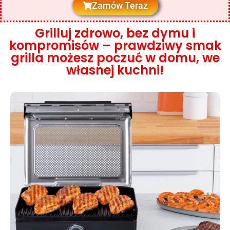
Zamów Teraz
Grilluj zdrowo, bez dymu i
kompromisów – prawdziwy smak
grilla możesz poczuć w domu, we
własnej kuchni!