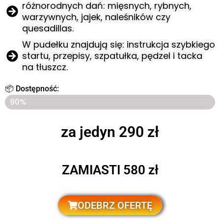
różnorodnych dań: mięsnych, rybnych,
warzywnych, jajek, naleśników czy
quesadillas.
W pudełku znajdują się: instrukcja szybkiego
startu, przepisy, szpatułka, pędzel i tacka
na tłuszcz.
📦 Dostępność:
Ostatnie 7 sztuk pozostało w sklepie
90%
za jedyn 290 zł
ZAMIASTI 580 zł
ODEBRZ OFERTĘ