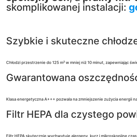
skomplikowanej instalacji:
g
Szybkie i skuteczne chłodz
Chłodzi przestrzenie do 125 m² w mniej niż 10 minut, zapewniając św
Gwarantowana oszczędność
Klasa energetyczna A+++ pozwala na zmniejszenie zużycia energii n
Filtr HEPA dla czystego pow
Filtr HEPA skutecznie wychwytuje alergeny, kurz i mikroskopijne czą