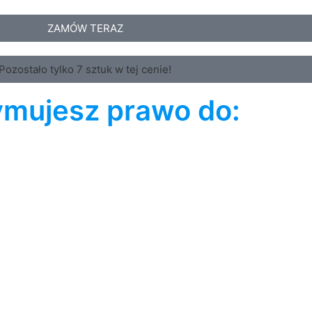
ZAMÓW TERAZ
Pozostało tylko 7 sztuk w tej cenie!
ymujesz prawo do: