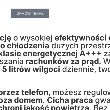
ZAMÓW TERAZ
cję
o wysokiej
efektywności 
o chłodzenia
dużych przestr
klasie energetycznej A+++
z
szania
rachunków za prąd
. 
o
5 litrów wilgoci
dziennie, tw
przez telefon
, możesz regulo
oza domem
.
Cicha praca
gwa
r chroni jakość powietrza
. Bez