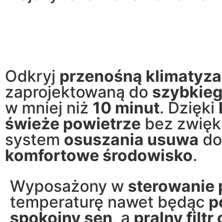
Odkryj
przenośną klimatyza
zaprojektowaną do
szybkieg
w mniej niż
10 minut
. Dzięki
świeże powietrze
bez zwięk
system
osuszania usuwa
d
komfortowe środowisko
.
Wyposażony w
sterowanie 
temperaturę nawet będąc
p
spokojny sen
, a
pralny filt