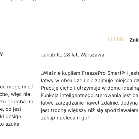
Zak





y.
Jakub K., 28 lat, Warszawa
„Właśnie kupiłem FreezePro Smart® i jes
łatwy w obsłudze i nie zajmuje miejsca d
ońcu mogę mieć
Pracuje cicho i utrzymuje w domu idealn
cho, więc nie
Funkcja inteligentnego sterowania jest b
dzo podoba mi
łatwe zarządzanie nawet zdalnie. Jedyną 
, co jest
jest trochę większy niż się spodziewałem
ki design
zakup i polecam go!”
to szuka