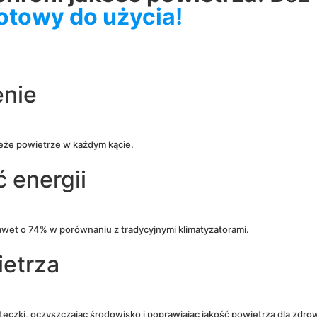
otowy do użycia!
enie
ieże powietrze w każdym kącie.
 energii
awet o 74% w porównaniu z tradycyjnymi klimatyzatorami.
ietrza
steczki, oczyszczając środowisko i poprawiając jakość powietrza dla zdr