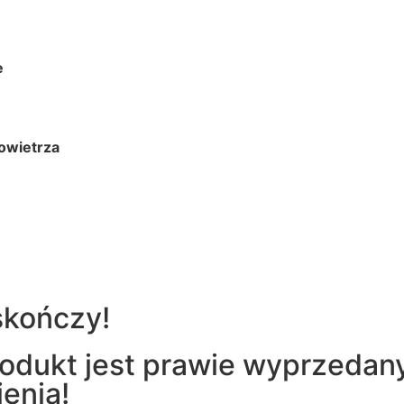
e
owietrza
skończy!
dukt jest prawie wyprzedany
enia!