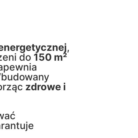
energetycznej
,
zeni do
150 m²
apewnia
Wbudowany
orząc
zdrowe i
wać
rantuje