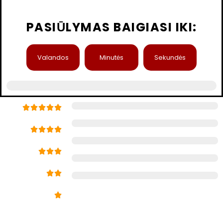
PASIŪLYMAS BAIGIASI IKI:
Valandos
Minutės
Sekundės
98 % klientų pasitenkinimo rodiklis