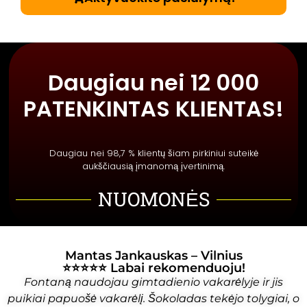
Daugiau nei 12 000
PATENKINTAS KLIENTAS!
Daugiau nei 98,7 % klientų šiam pirkiniui suteikė
aukščiausią įmanomą įvertinimą.
NUOMONĖS
Mantas Jankauskas – Vilnius
⭐⭐⭐⭐⭐ Labai rekomenduoju!
Fontaną naudojau gimtadienio vakarėlyje ir jis
puikiai papuošė vakarėlį. Šokoladas tekėjo tolygiai, o