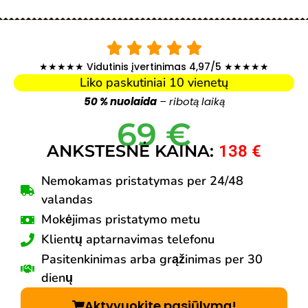
★★★★★ Vidutinis įvertinimas 4,97/5 ★★★★★
Liko paskutiniai 10 vienetų
50 % nuolaida
– ribotą laiką
69 €
ANKSTESNĖ KAINA:
138 €
Nemokamas pristatymas per 24/48
valandas
Mokėjimas pristatymo metu
Klientų aptarnavimas telefonu
Pasitenkinimas arba grąžinimas per 30
dienų
Aktyvuokite pasiūlymą!