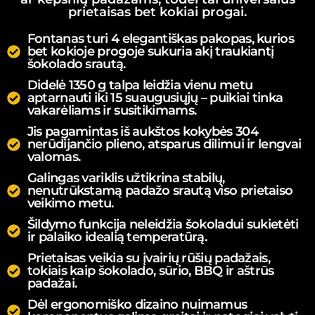
prietaisas bet kokiai progai.
Fontanas turi 4 elegantiškas pakopas, kurios
bet kokioje progoje sukuria akį traukiantį
šokolado srautą.
Didelė 1350 g talpa leidžia vienu metu
aptarnauti iki 15 suaugusiųjų – puikiai tinka
vakarėliams ir susitikimams.
Jis pagamintas iš aukštos kokybės 304
nerūdijančio plieno, atsparus dilimui ir lengvai
valomas.
Galingas variklis užtikrina stabilų,
nenutrūkstamą padažo srautą viso prietaiso
veikimo metu.
Šildymo funkcija neleidžia šokoladui sukietėti
ir palaiko idealią temperatūrą.
Prietaisas veikia su įvairių rūšių padažais,
tokiais kaip šokolado, sūrio, BBQ ir aštrūs
padažai.
Dėl ergonomiško dizaino nuimamus