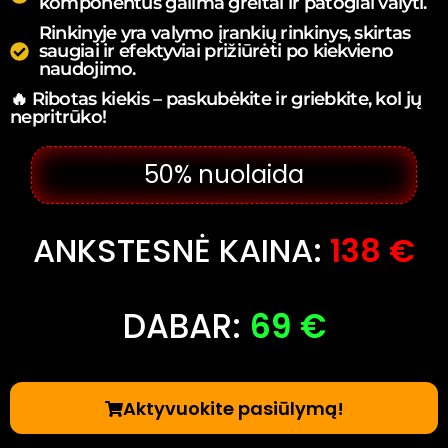
komponentus galima greitai ir patogiai valyti.
Rinkinyje yra valymo įrankių rinkinys, skirtas
saugiai ir efektyviai prižiūrėti po kiekvieno
naudojimo.
🔥 Ribotas kiekis – paskubėkite ir griebkite, kol jų
nepritrūko!
50% nuolaida
ANKSTESNĖ KAINA:
138 €
DABAR:
69 €
Aktyvuokite pasiūlymą!