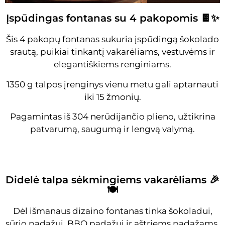
Įspūdingas fontanas su 4 pakopomis 🍫✨
Šis 4 pakopų fontanas sukuria įspūdingą šokolado
srautą, puikiai tinkantį vakarėliams, vestuvėms ir
elegantiškiems renginiams.
1350 g talpos įrenginys vienu metu gali aptarnauti
iki 15 žmonių.
Pagamintas iš 304 nerūdijančio plieno, užtikrina
patvarumą, saugumą ir lengvą valymą.
Didelė talpa sėkmingiems vakarėliams 🎉
🍽️
Dėl išmanaus dizaino fontanas tinka šokoladui,
sūrio padažui, BBQ padažui ir aštriems padažams.