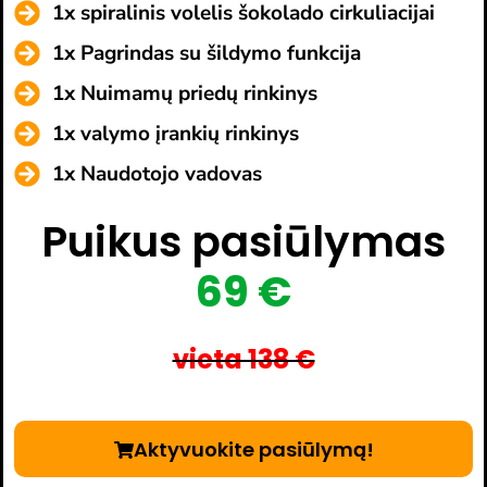
1x spiralinis volelis šokolado cirkuliacijai
1x Pagrindas su šildymo funkcija
1x Nuimamų priedų rinkinys
1x valymo įrankių rinkinys
1x Naudotojo vadovas
Puikus pasiūlymas
69 €
vieta 138 €
Aktyvuokite pasiūlymą!