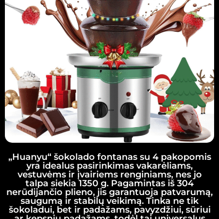
„Huanyu“ šokolado fontanas su 4 pakopomis
yra idealus pasirinkimas vakarėliams,
vestuvėms ir įvairiems renginiams, nes jo
talpa siekia 1350 g. Pagamintas iš 304
nerūdijančio plieno, jis garantuoja patvarumą,
saugumą ir stabilų veikimą. Tinka ne tik
šokoladui, bet ir padažams, pavyzdžiui, sūriui
ar kepsnių padažams, todėl tai universalus