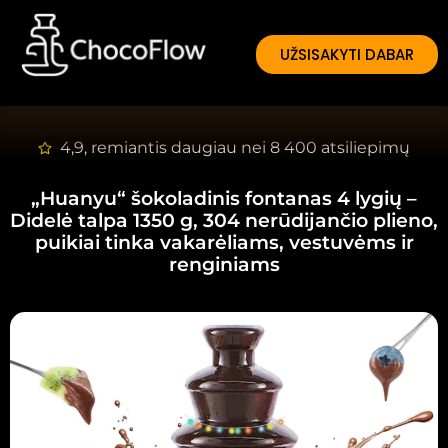
UŽSISAKYTI DABAR
4,9, remiantis daugiau nei 8 400 atsiliepimų
„Huanyu“ šokoladinis fontanas 4 lygių
–
Didelė talpa 1350 g, 304 nerūdijančio plieno,
puikiai tinka vakarėliams, vestuvėms ir
renginiams