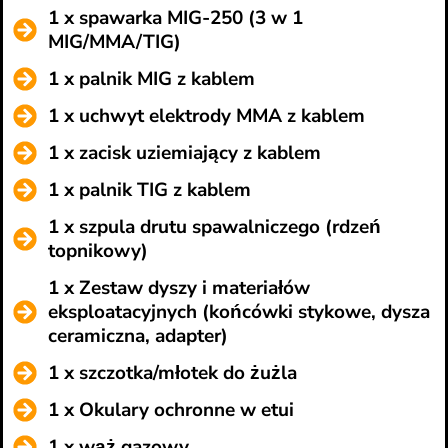
1 x spawarka MIG-250 (3 w 1
MIG/MMA/TIG)
1 x palnik MIG z kablem
1 x uchwyt elektrody MMA z kablem
1 x zacisk uziemiający z kablem
1 x palnik TIG z kablem
1 x szpula drutu spawalniczego (rdzeń
topnikowy)
1 x Zestaw dyszy i materiałów
eksploatacyjnych (końcówki stykowe, dysza
ceramiczna, adapter)
1 x szczotka/młotek do żużla
1 x Okulary ochronne w etui
1 x wąż gazowy