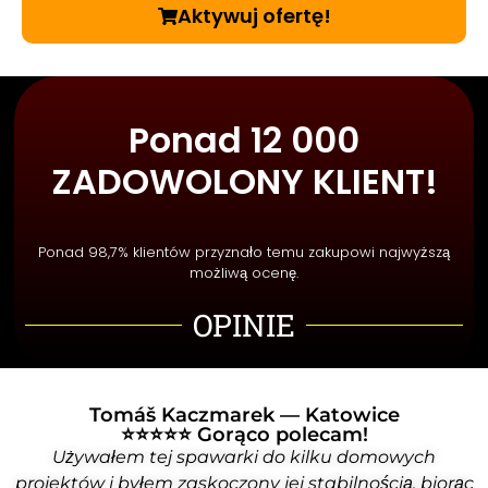
Aktywuj ofertę!
Ponad 12 000
ZADOWOLONY KLIENT!
Ponad 98,7% klientów przyznało temu zakupowi najwyższą
możliwą ocenę.
OPINIE
Tomáš Kaczmarek — Katowice
⭐⭐⭐⭐⭐ Gorąco polecam!
Używałem tej spawarki do kilku domowych
projektów i byłem zaskoczony jej stabilnością, biorąc