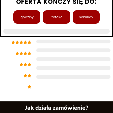
OFERTA KOŃCZY SIĘ DO:
godziny
Protokół
Sekundy
98% wskaźnik zadowolenia klienta
Jak działa zamówienie?