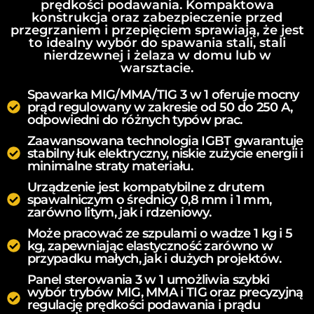
prędkości podawania. Kompaktowa
konstrukcja oraz zabezpieczenie przed
przegrzaniem i przepięciem sprawiają, że jest
to idealny wybór do spawania stali, stali
nierdzewnej i żelaza w domu lub w
warsztacie.
Spawarka MIG/MMA/TIG 3 w 1 oferuje mocny
prąd regulowany w zakresie od 50 do 250 A,
odpowiedni do różnych typów prac.
Zaawansowana technologia IGBT gwarantuje
stabilny łuk elektryczny, niskie zużycie energii i
minimalne straty materiału.
Urządzenie jest kompatybilne z drutem
spawalniczym o średnicy 0,8 mm i 1 mm,
zarówno litym, jak i rdzeniowy.
Może pracować ze szpulami o wadze 1 kg i 5
kg, zapewniając elastyczność zarówno w
przypadku małych, jak i dużych projektów.
Panel sterowania 3 w 1 umożliwia szybki
wybór trybów MIG, MMA i TIG oraz precyzyjną
regulację prędkości podawania i prądu