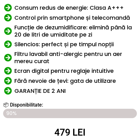
Consum redus de energie: Clasa A+++
Control prin smartphone și telecomandă
Funcție de dezumidificare: elimină până la
20 de litri de umiditate pe zi
Silencios: perfect și pe timpul nopții
Filtru lavabil anti-alergic pentru un aer
mereu curat
Ecran digital pentru reglaje intuitive
Fără nevoie de țevi: gata de utilizare
GARANȚIE DE 2 ANI
📦 Disponibilitate:
Ultimele 7 articole disponibile în magazin!
90%
479 LEI