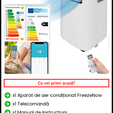
Ce vei primi acasă?
x1 Aparat de aer condiționat FreezeNow
x1 Telecomandă
x1 Manual de instrucțiuni